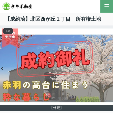
【成約済】北区西が丘１丁目 所有権土地
1
/
8
【外観】