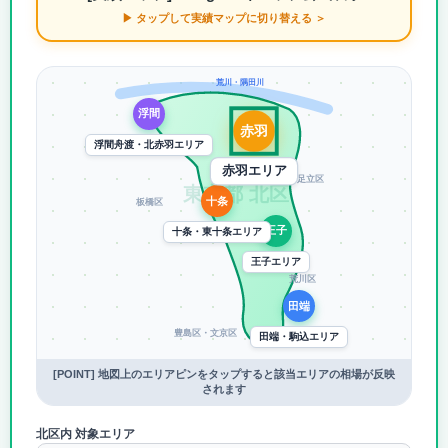
▶ タップして実績マップに切り替える ＞
荒川・隅田川
浮間
赤羽
浮間舟渡・北赤羽エリア
赤羽エリア
足立区
東京都 北区
十条
板橋区
王子
十条・東十条エリア
王子エリア
荒川区
田端
豊島区・文京区
田端・駒込エリア
[POINT] 地図上のエリアピンをタップすると該当エリアの相場が反映
されます
北区内 対象エリア