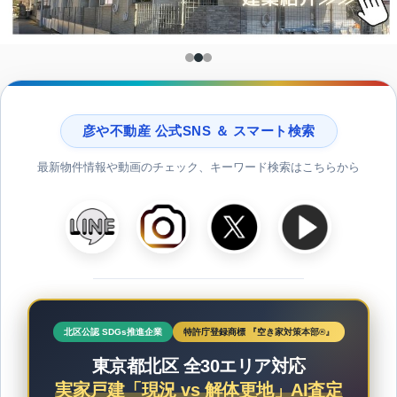
彦や不動産 公式SNS ＆ スマート検索
最新物件情報や動画のチェック、キーワード検索はこちらから
北区公認 SDGs推進企業
特許庁登録商標 『空き家対策本部®』
東京都北区 全30エリア対応
実家戸建「現況 vs 解体更地」AI査定