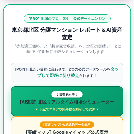
[PRO] 地域のプロ「彦や」公式データエンジン
東京都北区 分譲マンション レポート＆AI資産
査定
『売却適正価格』と『想定家賃収益』を、北区の実績データに
基づいて即座に比較シミュレーションします。
タッ
[POINT] 見たい目的に合わせて、2つの公式データツールを
プして即座に切り替え
られます！
【 現在表示中 】
[AI査定] 北区リアルタイム相場シミュレーター
▼ 下記でエリアや築年数を動かして試算 ▼
[実績マップ] 公式成約データ表示
[実績マップ] Googleマイマップ公式表示