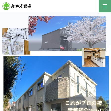
彦やAI TOP
こんにちは！私は株式会社彦や不動産が開発した最
新のAIアドバイザーです。
おすすめ不動産AIコンテンツとして、膨大なデータ
から最適なご提案を導き出します✨
不動産の売却や購入など、何でもお気軽にご相談く
ださい！