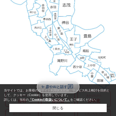
✨ 彦やAIと話す
あかばね
あかばねだい
あかばねきた
赤羽
赤羽台
赤羽北
あかばねみなみ
あかばねにし
いわぶちちょう