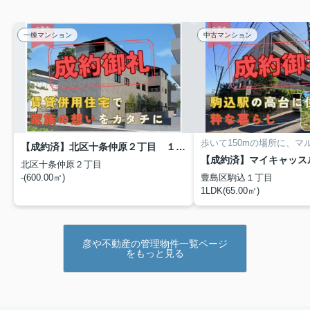
た！
一棟マンション
中古マンション
【成約済】北区十条仲原２丁目 １棟収益
北区十条仲原２丁目
-(600.00㎡)
豊島区駒込１丁目
1LDK(65.00㎡)
彦や不動産の管理物件一覧ページ
をもっと見る