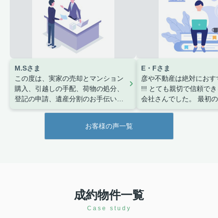
M.Sさま
E・Fさま
この度は、実家の売却とマンション
彦や不動産は絶対におす
購入、引越しの手配、荷物の処分、
!!!
とても親切で信頼でき
登記の申請、遺産分割のお手伝い、
会社さんでした。
最初の
税金の相談など何から何までやって
せから契約、引き渡しま
いただきありがとうございました。
丁寧にご対応いただき、
お客様の声一覧
北区赤羽在中 M.S
めることができました。
までしっかり説明してく
ちらの質問にも迅速に対
だけたのが印象的です。
までスムーズに手続きを
とができ、大変感謝して
もう一度言いますが不動
成約物件一覧
いる方にはぜひおすすめ
Case study
す。
本当にありがとうご