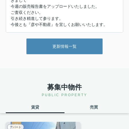
きまして
今週の販売報告書をアップロードいたしました。
ご査収ください。
引き続き精進して参ります。
今後とも『彦や不動産』を宜しくお願いいたします。
2026.07.31
「実家は北区だけど、遠くて片付け
更新情報一覧
に行けない…」 新幹線での帰...
@keyframes rescueBadgePulse {
0%, 100% { transform: scale(1); box-
shadow: 0 4px 12px rg...
2026.07.31
募集中物件
猛暑で爆発的に成長する「雑草とツ
ル植物」にクレーム殺到する前...
PUBLIC PROPERTY
@keyframes summerBadgePulse {
0%, 100% { transform: scale(1); box-
賃貸
売買
shadow: 0 4px 12px rg...
オーナー様向け
2026.07.30
アパート