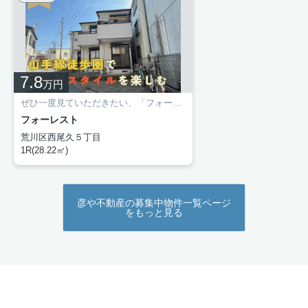
月次報告書アップロードのご連絡
賃貸オーナー様各位
平素は毎々格別のご高配を賜り厚く御礼申し上げます。
弊社にてお預かりさせていただいております貴物件につ
きまして、
7.8
8月分の賃料報告書をアップロードいたしました。
万円
引き続き、『彦や不動産』を宜しくお願いいたします。
ぜひ一度見ていただきたい、「フォーレスト」です。室内設備はシステムキッチン・エアコンなどが揃っており、とても充実しています。玄関先まで覗き穴を覗きに行かなくてもインターホン越しに誰が来たのかを確認できます。一口コンロが付いた物件です。通勤時間を短縮したいなら、高崎線尾久周辺でお部屋探しをするのも手です。数多くの賃貸情報がありますので、この機会にお引っ越しをご検討ください。
フォーレスト
荒川区西尾久５丁目
1R(28.22㎡)
彦や不動産の募集中物件一覧ページ
をもっと見る