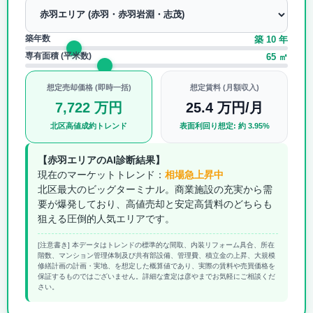
築年数
築 10 年
専有面積 (平米数)
65 ㎡
想定売却価格 (即時一括)
想定賃料 (月額収入)
7,722 万円
25.4 万円/月
北区高値成約トレンド
表面利回り想定: 約 3.95%
【赤羽エリアのAI診断結果】
現在のマーケットトレンド：
相場急上昇中
北区最大のビッグターミナル。商業施設の充実から需
要が爆発しており、高値売却と安定高賃料のどちらも
狙える圧倒的人気エリアです。
[注意書き] 本データはトレンドの標準的な間取、内装リフォーム具合、所在
階数、マンション管理体制及び共有部設備、管理費、積立金の上昇、大規模
修繕計画の計画・実地、を想定した概算値であり、実際の賃料や売買価格を
保証するものではございません。詳細な査定は彦やまでお気軽にご相談くだ
さい。