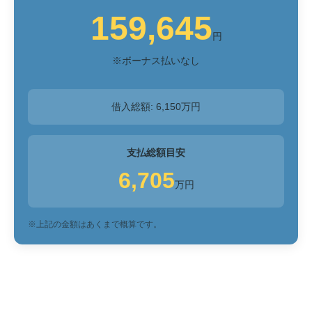
159,645
円
※ボーナス払いなし
借入総額:
6,150
万円
支払総額目安
6,705
万円
※上記の金額はあくまで概算です。