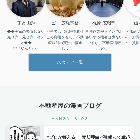
彦坂 由輝
ピヨ 広報事務
梶原 広報部
山
◆◆実家の後悔しない
担当者も宅地建物取引
事務作業がメインでお
不動産
売り方・見せ方・考え
士の資格を有し、不動
会いする機会は少ない
却・お買
方◆◆

産取引の実務に精通
ですが、不動産情報
のご質問
◎『なんとか...
し...
の...
スタッフ一覧
不動産屋の漫画ブログ
MANGA BLOG
”プロが答える” 売却理由が離婚って縁起