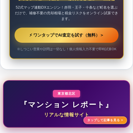
52式マップ連動DXエンジン！赤羽・王子・十条など町名を選ぶ
だけで、補修不要の売却相場と税金リスクをオンライン試算でき
ます。
⚡ ワンタップでAI査定を試す（無料）
＞
※しつこい営業や訪問は一切なし！個人情報入力不要で即時試算OK
東京都北区
『マンション レポート』
リアルな情報サイト
タップして記事を見る >