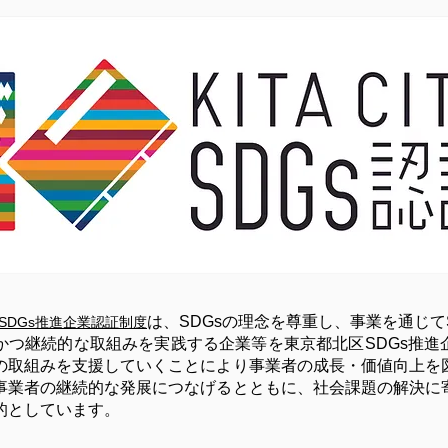
は、SDGsの理念を尊重し、事業を通じて
SDGs推進企業認証制度
かつ継続的な取組みを実践する企業等を東京都北区SDGs推進
の取組みを支援していくことにより事業者の成長・価値向上を
事業者の継続的な発展につなげるとともに、社会課題の解決に
的としています。