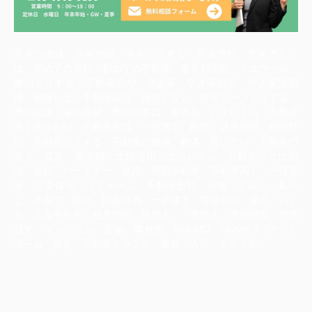
実家の価値 実家相続 実家どうする 実家売却 実家売るに
は 初めての売却 初めての不動産 東京都北区 イエウール
離婚どうする 不動産売却 空き家 空き家対策 空き家活用
法 後悔しない不動産取引 後悔しない 住宅ローンどうする
売却相談 家の価値 売却の窓口 家売る いえいくら 不動産
高く売りたい 不動産相談 一戸建て 離婚 遺産相続 相続登
記 不動産どうする 不動産の価値 解体 買いたい 不動産の
答え 査定 査定額 土地活用 土地いくら 不動産どこに相
談 信頼 パートナー 結婚 相続不動産 不動産高く 一括査
定 注文住宅 リフォーム 不動産会社 荷物 引越し 暮ら
し 子育て 独立 財産分与 一戸建て 管理会社 媒介 いく
ら 正直不動産 任意売却 賃貸人 賃借人 賃貸経営 戸建
貸す マンション 店舗 事務所 SUUMO HOME‘S アット
ホーム 貸す 不動産トラブル 退去 入居 トラブル