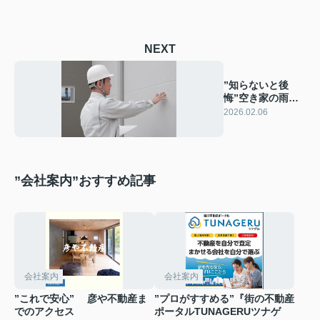
NEXT
”知らないと後
悔”空き家の雨漏
りの恐さ
2026.02.06
”会社案内”おすすめ記事
彦やAI TOP
こんにちは！私は株式会社彦や不動産が開発した最新のAIアドバ
おすすめ不動産AIコンテンツとして、膨大なデータから最適なご
不動産の売却や購入など、何でもお気軽にご相談ください！
会社案内
会社案内
”これで安心” 彦や不動産ま
”プロがすすめる”『街の不動産
でのアクセス
ポータルTUNAGERUツナゲ