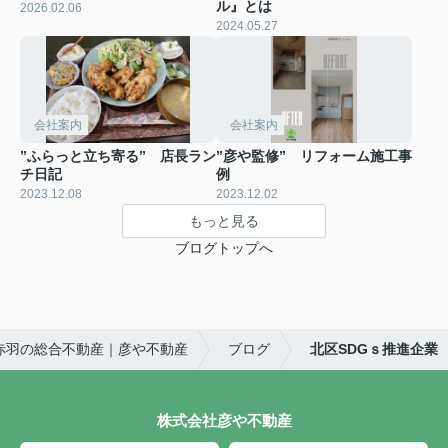
ル』とは
2026.02.06
2024.05.27
会社案内
会社案内
”ふらっと立ち寄る” 店長ラン
”彦や監修” リフォーム施工事
チ日記
例
2023.12.08
2023.12.02
もっと見る
ブログトップへ
赤羽の総合不動産｜彦や不動産
ブログ
北区SDGｓ推進企業
株式会社彦や不動産