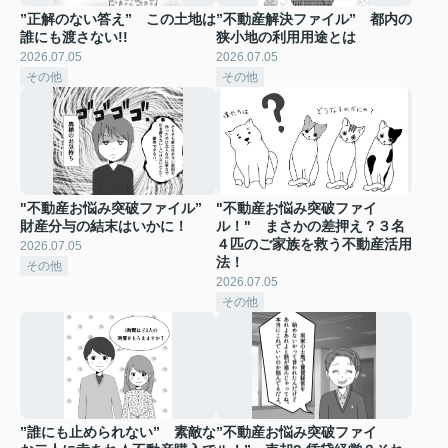
”正解のない答え” この土地は
”不動産解決ファイル” 都内の
誰にも渡さない!!
狭小地の利用用途とは
2026.07.05
2026.07.05
その他
その他
"不動産お悩み突破ファイル”
"不動産お悩み突破ファイ
財産分与の結末はいかに！
ル！" まさかの差押え？３名
４匹のご家族を救う不動産活用
2026.07.05
法！
その他
2026.07.05
その他
”誰にも止められない” 素敵な
”不動産お悩み突破ファイ