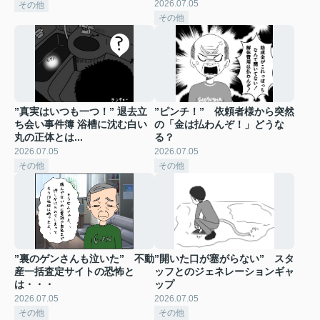
2026.07.05
その他
その他
”真実はいつも一つ！” 退去立
”ピンチ！” 依頼者様から突然
ち会い事件簿 浴槽に沈む白い
の「金は払わんぞ！」どうな
丸の正体とは...
る？
2026.07.05
2026.07.05
その他
その他
”裏のゲンさんも泣いた” 不動
”開いた口が塞がらない” スタ
産一括査定サイトの恐怖と
ッフとのジェネレーションギャ
は・・・
ップ
2026.07.05
2026.07.05
その他
その他