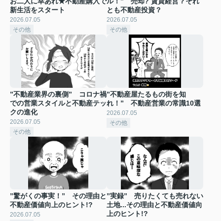
お二人に幸あれ★不動産購入で
ル！” 売却? 賃貸経営？それ
新生活をスタート
とも不動産投資？
2026.07.05
2026.07.05
その他
その他
”不動産業界の裏側” コロナ禍
”不動産屋たるもの街を知
での営業スタイルと不動産テッ
れ！” 不動産営業の常識10選
クの進化
2026.07.05
2026.07.05
その他
その他
”驚がくの事実！” その理由と
”実録” 売りたくても売れない
不動産価値向上のヒント!?
土地...その理由と不動産価値向
上のヒント!?
2026.07.05