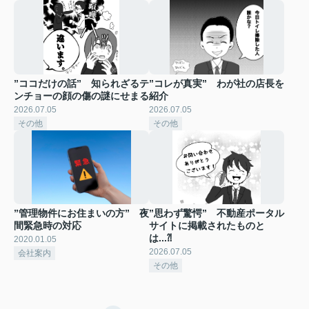
”ココだけの話” 知られざるテ
”コレが真実” わが社の店長を
ンチョーの顔の傷の謎にせまる
紹介
2026.07.05
2026.07.05
その他
その他
”管理物件にお住まいの方” 夜
”思わず驚愕” 不動産ポータル
間緊急時の対応
サイトに掲載されたものと
は...⁈
2020.01.05
2026.07.05
会社案内
その他