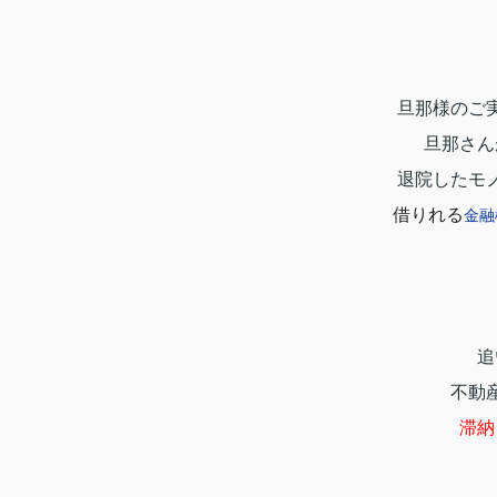
旦那様のご
旦那さん
退院したモ
借りれる
金融
追
不動
滞納