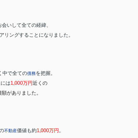
お会いして全ての経緯、
アリングすることになりました。
く中で全ての
を把握。
債務
様には
1,000
万円
近くの
債額がありました。
の
価値も約
1,000
万円
。
不動産