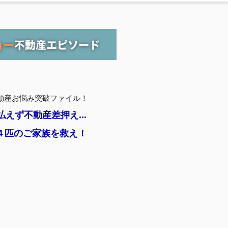
8 不動産お悩み突破ファイル！
払えず不動産差押え...
４匹のご家族を救え！