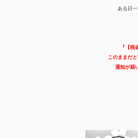
ある日一
『【税
このままだと
通知が届