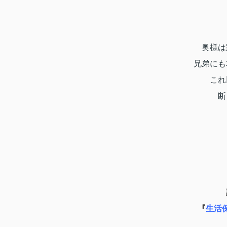
奥様は
兄弟にも
これ
断
『
生活