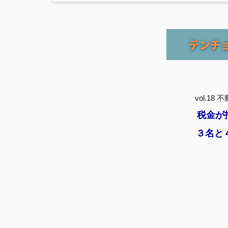
vol.1
税金が
３名と