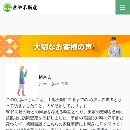
彦やAI TOP
こんにちは！私は株式会社彦や不動産が開発した最
新のAIアドバイザーです。
おすすめ不動産AIコンテンツとして、膨大なデータ
から最適なご提案を導き出します✨
不動産の売却や購入など、何でもお気軽にご相談く
ださい！
Mさま
担当：彦坂 由輝
この度 彦坂さんには、土地売却に至るまでの 心強い伴走者とな
って頂きましたこと、大変感謝しております。
80代高齢の母との同居を考える時期となり、実家の売却を念頭に
複数社に訪問査定を依頼しました。事前の電話応対時の好印象と
変わらず、初回面談でこちらの家庭事情にも親身に耳を傾けてく
れたのが決め手となり、売却までのパ―トナ―は 彦坂さんにお