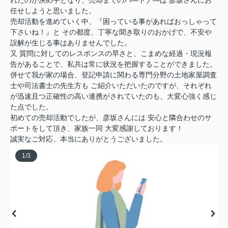
任せしようと思いました。
売却活動を進めていく中、『困っている事があればおっしゃって
下さいね！』と その都度、丁寧な聞き取りのおかげで、不安や
誤解が生じる事はありませんでした。
又 質問に対してのレスポンスの早さと、こまめな経過・現況報
告があることで、私共は常に状況を把握することができました。
併せて我が家の場合、登記申請に関わる専門分野の土地家屋調査
士や司法書士の先生方も ご紹介いただいたのですが、それぞれ
が迅速且つ正確性の高い連携がされていたのも、大変心強く感じ
た点でした。
初めての売却活動でしたが、彦坂さんには 安心と隣合わせのサ
ポートをして頂き、家族一同 大変感謝しております！
誠実なご対応、本当にありがとうございました。
1
/
3