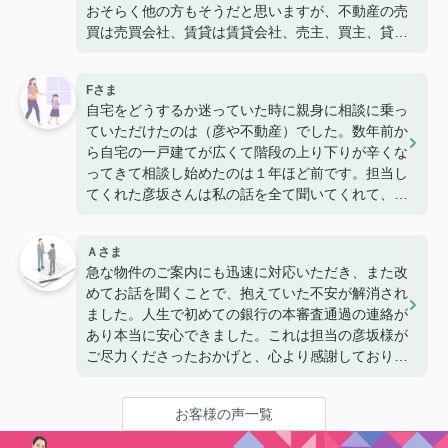
おそらく他の方もそうだと思いますが、不動産の売
買は売買会社、賃貸は賃貸会社、売主、買主、貸
主、借主の立場に立って全てを把握されて相談でき
る人は本当に限られており、いくつかの不動産会社
Fさま
とお付き合いさせて頂きましたが、結局最後まで安
自宅をどうするか迷っていた時に親身に相談に乗っ
心して相談できるのは私にとって彦や不動産さんだ
ていただけたのは（彦や不動産）でした。数年前か
けでした。
ら自宅の一戸建てが広くて階段の上り下りが辛くな
私の場合は、手持ちのマンションを売却するか賃貸
ってきて相談し始めたのは１年ほど前です。担当し
にするか悩んでいた時期がありましたが、常に私の
てくれた彦坂さんは私の話を全て聞いてくれて、何
資産をどのように運用すれば良いかを本当に親身に
が一番私達にとっていい選択なのか彦坂さんは後悔
なって考えて頂きました。結局マンションは賃貸後
はしてほしくないと言って一緒に考えてくれまし
に売却することにしましたが、最も高い価格で買っ
Ａさま
た。娘家族に迷惑を掛けず心配させないために、家
て頂ける方を探して頂き、いつも結果を出してくれ
急な物件のご案内にも迅速に対応いただき、また改
族の会議にもあししげく参加してくださり家族が納
るのは彦や不動産でした。他の大手不動産では耳障
めてお話を聞くことで、抱えていた不安が解消され
得することができ、思い出の詰まった自宅を売るこ
りの良い言葉で対応してくれるものの、その後はほ
ました。人生で初めての銀行の本審査通過の連絡が
とにしました。これからの人生楽しみばかりです。
ったらかしであったり、適当な対応しかしてくれ
あり本当に安心できました。これは担当の彦坂様が
本当によくしてくださりありがとうございました。
ず、いつも最後は安易な価格で妥協するように求め
ご尽力くださったおかげと、心より感謝しておりま
これからも遊びにいらしてください。
られました。多くの不動産会社は実際そうかもしれ
す。いつも遅い時間にも関わらず丁寧に対応いただ
ませんが、そういう意味で彦やさんにお会いできた
けたことで、不安をすぐに解消でき、大変心強かっ
ことは私はとてもラッキーだったと思います。
お客様の声一覧
たです。
良いことばかり書いているように見えますが、ご自