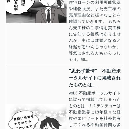
住宅ローンの利用可能状況
や建物状況、また売主様の
売却理由など様々なことを
確認していきます。 もちろ
ん売主様のご事情を買主様
に告知する義務はありませ
んが、中には離婚となると
縁起が悪いんじゃないか、
等気にされる方もいらっし
ゃり、知...
”思わず驚愕” 不動産ポ
ータルサイトに掲載され
たものとは.....
vol.3 不動産ポータルサイト
に誤って掲載してしまった
ものとは...！？テンチョーは
不動産業界に18年様々な経
験やエピソードを社外共有
してくれる不動産仲間も多