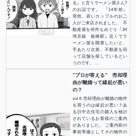
る』と言うラーメン屋さん?
のお話です。 『14年前』
突然、若いカップルのお二
人がご来店されました。 不
動産屋を何件もめぐり『JR
埼京線 板橋駅』近くでラ
ーメン屋を開業したいと、
手あたり次第、不動産を回
って店舗を探しているとい
うのです。 ...
”プロが答える” 売却理
由が離婚って縁起が悪い
の？
vol.8 売却理由が離婚の物件
を買うのは縁起が悪い？あ
る日中古住宅の購入を検討
されているお客様のご案内
がありました。 ご案内前の
事前準備としてその物件の