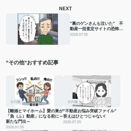
NEXT
”裏のゲンさんも泣いた” 不
動産一括査定サイトの恐怖と
は・・・
2026.07.05
”その他”おすすめ記事
その他
その他
【離婚とマイホーム】愛の巣が
"不動産お悩み突破ファイル”
「負（ふ）動産」になる前に～
答えはひとつじゃない!
新たな門出～
2026.07.05
2026.07.05