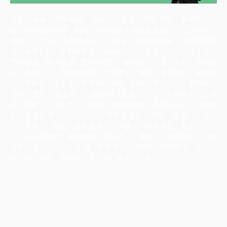
実家の価値 実家相続 実家どうする 実家売却 実家売るに
は 初めての売却 初めての不動産＃東京都北区 イエウール
離婚どうする 不動産売却 空き家 空き家対策 空き家活用
法 後悔しない不動産取引 後悔しない 住宅ローンどうする
売却相談 家の価値 売却の窓口 家売る いえいくら 不動産
高く売りたい 不動産相談 一戸建て 離婚 遺産相続 相続登
記 不動産どうする 不動産の価値 解体 買いたい 不動産の
答え 査定 査定額 土地活用 土地いくら 不動産どこに相
談 信頼 パートナー 結婚 相続不動産 不動産高く 一括査
定 注文住宅 リフォーム 不動産会社 荷物 引越し 暮ら
し 子育て 独立 財産分与 一戸建て 管理会社 媒介 いく
ら 正直不動産 任意売却 賃貸人 賃借人 賃貸経営 戸建
貸す マンション 店舗 事務所 SUUMO HOME‘S アット
ホーム 貸す 不動産トラブル 退去 入居 トラブル