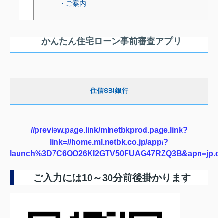
・ご案内
かんたん住宅ローン事前審査アプリ
住信SBI銀行
//preview.page.link/mlnetbkprod.page.link?
link=//home.ml.netbk.co.jp/app/?
launch%3D7C6OO26KI2GTV50FUAG47RZQ3B&apn=jp.co.ne
ご入力には10～30分前後掛かります