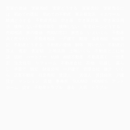
実家の価値 実家相続 実家どうする 実家売却 実家売るに
は 初めての売却 初めての不動産 東京都北区 イエウール
離婚どうする 不動産売却 空き家 空き家対策 空き家活用
法 後悔しない不動産取引 後悔しない 住宅ローンどうする
売却相談 家の価値 売却の窓口 家売る いえいくら 不動産
高く売りたい 不動産相談 一戸建て 離婚 遺産相続 相続登
記 不動産どうする 不動産の価値 解体 買いたい 不動産の
答え 査定 査定額 土地活用 土地いくら 不動産どこに相
談 信頼 パートナー 結婚 相続不動産 不動産高く 一括査
定 注文住宅 リフォーム 不動産会社 荷物 引越し 暮ら
し 子育て 独立 財産分与 一戸建て 管理会社 媒介 いく
ら 正直不動産 任意売却 賃貸人 賃借人 賃貸経営 戸建
貸す マンション 店舗 事務所 SUUMO HOME‘S アット
ホーム 貸す 不動産トラブル 退去 入居 トラブル