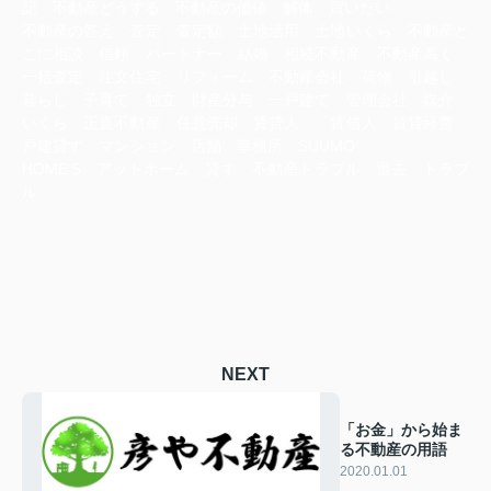
記 不動産どうする 不動産の価値 解体 買いたい
不動産の答え 査定 査定額 土地活用 土地いくら 不動産ど
こに相談 信頼 パートナー 結婚 相続不動産 不動産高く
一括査定 注文住宅 リフォーム 不動産会社 荷物 引越し
暮らし 子育て 独立 財産分与 一戸建て 管理会社 媒介
いくら 正直不動産 任意売却 賃貸人 賃借人 賃貸経営
戸建貸す マンション 店舗 事務所 SUUMO
HOME‘S アットホーム 貸す 不動産トラブル 退去 トラブ
ル
NEXT
「お金」から始ま
る不動産の用語
2020.01.01