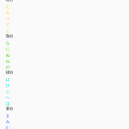
た
ち
つ
て
と
な
に
ぬ
ね
の
は
ひ
ふ
へ
ほ
ま
み
む