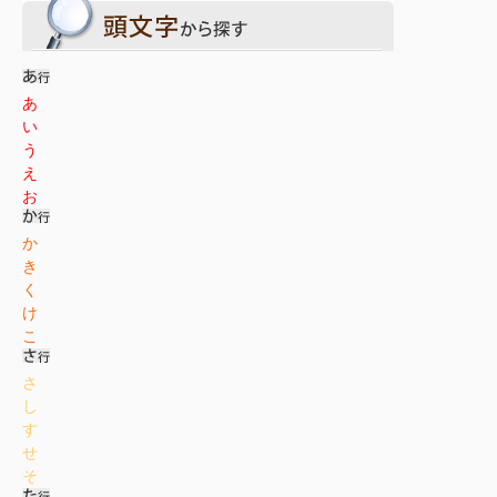
あ
い
う
え
お
か
き
く
け
こ
さ
し
す
せ
そ