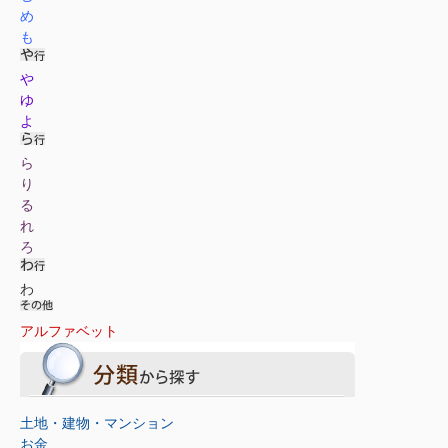
め
も
や
ゆ
よ
ら
り
る
れ
ろ
わ
アルファベット
土地・建物・マンション
お金