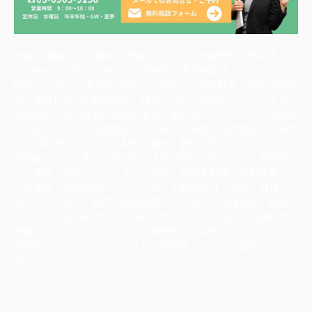
実家の価値 実家相続 実家どうする 実家売却 実家売るに
は 初めての売却 初めての不動産 東京都北区 イエウール
離婚どうする 不動産売却 空き家 空き家対策 空き家活用
法 後悔しない不動産取引 後悔しない 住宅ローンどうする
売却相談 家の価値 売却の窓口 家売る いえいくら 不動産
高く売りたい 不動産相談 一戸建て 離婚 遺産相続 相続登
記 不動産どうする 不動産の価値 解体 買いたい
不動産の答え 査定 査定額 土地活用 土地いくら 不動産ど
こに相談 信頼 パートナー 結婚 相続不動産 不動産高く
一括査定 注文住宅 リフォーム 不動産会社 荷物 引越し
暮らし 子育て 独立 財産分与 一戸建て 管理会社 媒介
いくら 正直不動産 任意売却 賃貸人 賃借人 賃貸経営
戸建貸す マンション 店舗 事務所 SUUMO
HOME‘S アットホーム 貸す 不動産トラブル 退去 トラブ
ル