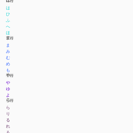
は
ひ
ふ
へ
ほ
ま
み
む
め
も
や
ゆ
よ
ら
り
る
れ
ろ