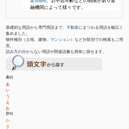
、お申込年齢などの制限があり金
返済期間
融機関によって様々です。
基礎的な用語から専門用語まで、
不動産
にまつわる用語を幅広く
集めました。
物件種別（土地、建物、
マンション
）など分類別での検索もご用
意。
読み方の分からない用語や関連語彙も簡単に探せます。
あ
い
う
え
お
か
き