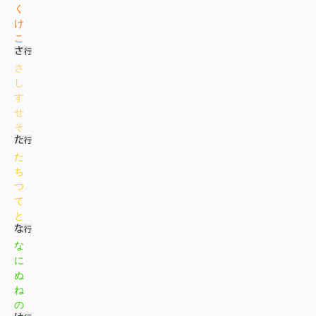
く
け
こ
さ
し
す
せ
そ
た
ち
つ
て
と
な
に
ぬ
ね
の