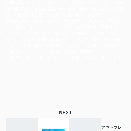
売却相談 家の価値 売却の窓口 家売る いえいくら 不動産
高く売りたい 不動産相談 一戸建て 離婚 遺産相続 相続登
記 不動産どうする 不動産の価値 解体 買いたい
不動産の答え 査定 査定額 土地活用 土地いくら 不動産ど
こに相談 信頼 パートナー 結婚 相続不動産 不動産高く
一括査定 注文住宅 リフォーム 不動産会社 荷物 引越し
暮らし 子育て 独立 財産分与 一戸建て 管理会社 媒介
いくら 正直不動産 任意売却 賃貸人 賃借人 賃貸経営
戸建貸す マンション 店舗 事務所 SUUMO
HOME‘S アットホーム 貸す 不動産トラブル 退去 トラブ
ル
NEXT
アウトフレ