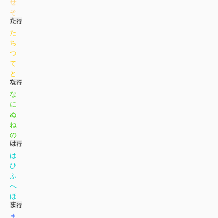
せ
そ
た
ち
つ
て
と
な
に
ぬ
ね
の
は
ひ
ふ
へ
ほ
ま