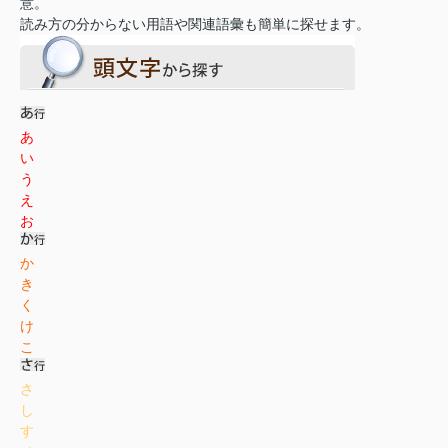
意。
読み方の分からない用語や関連語彙も簡単に探せます。
あ
い
う
え
お
か
き
く
け
こ
さ
し
す