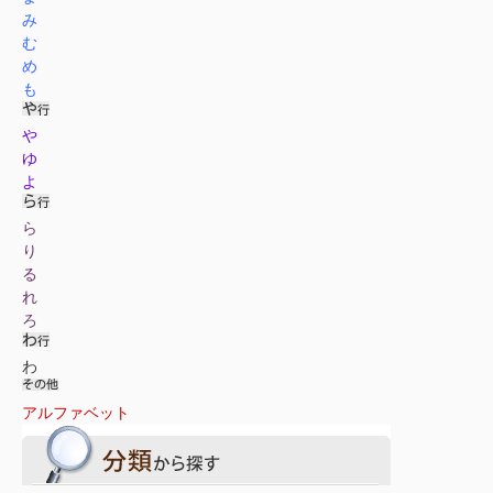
み
む
め
も
や
ゆ
よ
ら
り
る
れ
ろ
わ
アルファベット