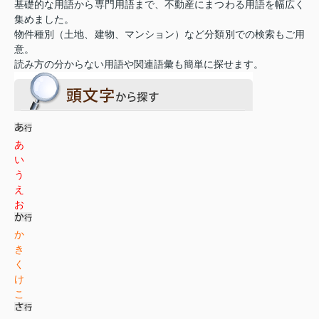
基礎的な用語から専門用語まで、不動産にまつわる用語を幅広く
集めました。
物件種別（土地、建物、マンション）など分類別での検索もご用
意。
読み方の分からない用語や関連語彙も簡単に探せます。
あ
い
う
え
お
か
き
く
け
こ