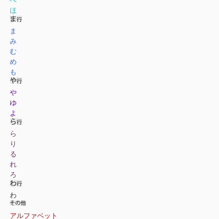
ほ
ま
み
む
め
も
や
ゆ
よ
ら
り
る
れ
ろ
わ
アルファベット