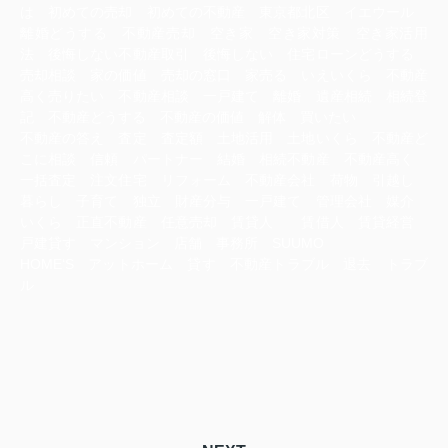
は 初めての売却 初めての不動産 東京都北区 イエウール
離婚どうする 不動産売却 空き家 空き家対策 空き家活用
法 後悔しない不動産取引 後悔しない 住宅ローンどうする
売却相談 家の価値 売却の窓口 家売る いえいくら 不動産
高く売りたい 不動産相談 一戸建て 離婚 遺産相続 相続登
記 不動産どうする 不動産の価値 解体 買いたい
不動産の答え 査定 査定額 土地活用 土地いくら 不動産ど
こに相談 信頼 パートナー 結婚 相続不動産 不動産高く
一括査定 注文住宅 リフォーム 不動産会社 荷物 引越し
暮らし 子育て 独立 財産分与 一戸建て 管理会社 媒介
いくら 正直不動産 任意売却 賃貸人 賃借人 賃貸経営
戸建貸す マンション 店舗 事務所 SUUMO
HOME‘S アットホーム 貸す 不動産トラブル 退去 トラブ
ル