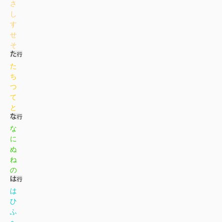
さ
し
す
せ
そ
た
ち
つ
て
と
な
に
ぬ
ね
の
は
ひ
ふ
へ