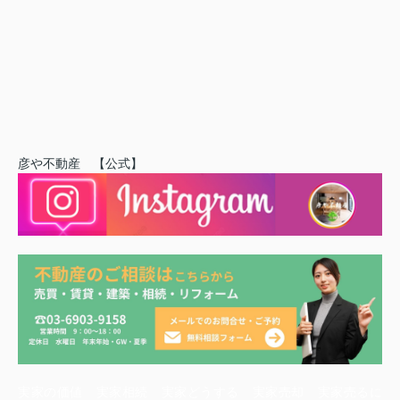
彦や不動産 【公式】
実家の価値 実家相続 実家どうする 実家売却 実家売るに