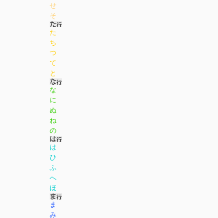
せ
そ
た
ち
つ
て
と
な
に
ぬ
ね
の
は
ひ
ふ
へ
ほ
ま
み