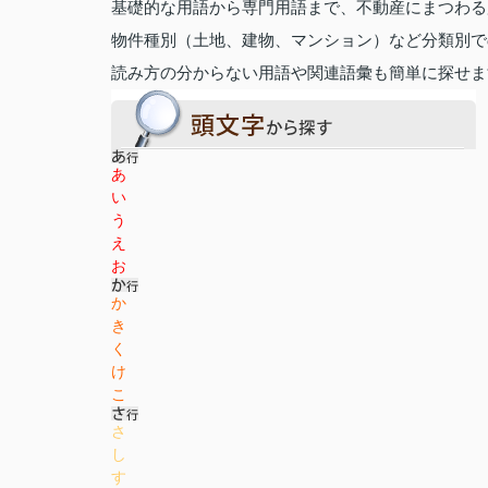
基礎的な用語から専門用語まで、不動産にまつわる
物件種別（土地、建物、マンション）など分類別で
読み方の分からない用語や関連語彙も簡単に探せま
あ
い
う
え
お
か
き
く
け
こ
さ
し
す