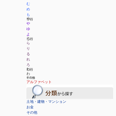
む
め
も
や
ゆ
よ
ら
り
る
れ
ろ
わ
アルファベット
土地・建物・マンション
お金
その他