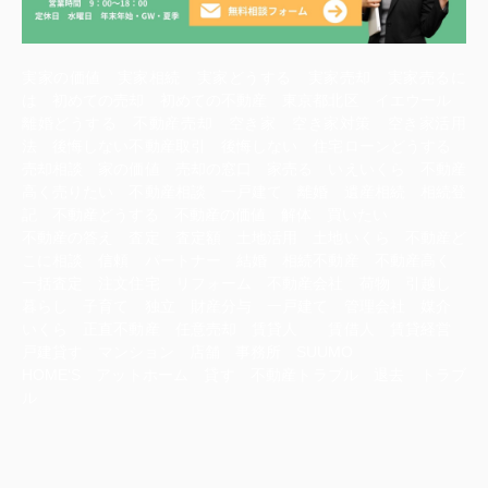
実家の価値 実家相続 実家どうする 実家売却 実家売るに
は 初めての売却 初めての不動産 東京都北区 イエウール
離婚どうする 不動産売却 空き家 空き家対策 空き家活用
法 後悔しない不動産取引 後悔しない 住宅ローンどうする
売却相談 家の価値 売却の窓口 家売る いえいくら 不動産
高く売りたい 不動産相談 一戸建て 離婚 遺産相続 相続登
記 不動産どうする 不動産の価値 解体 買いたい
不動産の答え 査定 査定額 土地活用 土地いくら 不動産ど
こに相談 信頼 パートナー 結婚 相続不動産 不動産高く
一括査定 注文住宅 リフォーム 不動産会社 荷物 引越し
暮らし 子育て 独立 財産分与 一戸建て 管理会社 媒介
いくら 正直不動産 任意売却 賃貸人 賃借人 賃貸経営
戸建貸す マンション 店舗 事務所 SUUMO
HOME‘S アットホーム 貸す 不動産トラブル 退去 トラブ
ル