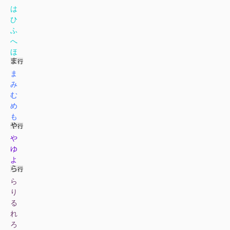
は
ひ
ふ
へ
ほ
ま
み
む
め
も
や
ゆ
よ
ら
り
る
れ
ろ