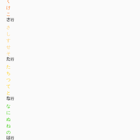
く
け
こ
さ
し
す
せ
そ
た
ち
つ
て
と
な
に
ぬ
ね
の