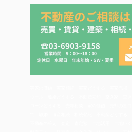
実家の価値 実家相続 実家どうする 実家売却 
ウール 離婚どうする 不動産売却 空き家 空き
ローンどうする 売却相談 家の価値 売却の窓口
て 離婚 遺産相続 相続登記 不動産どうする
不動産の答え 査定 査定額 土地活用 土地いく