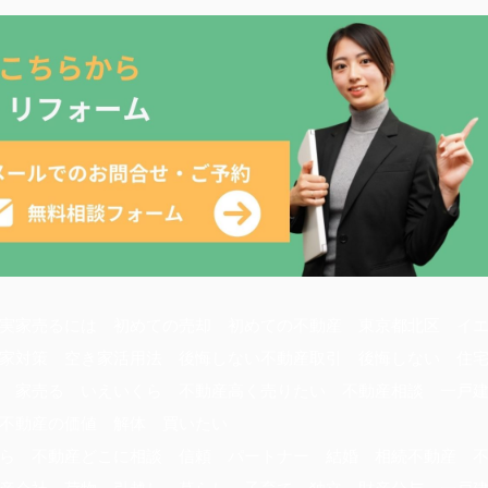
実家売るには 初めての売却 初めての不動産 東京都北区 イ
家対策 空き家活用法 後悔しない不動産取引 後悔しない 住
 家売る いえいくら 不動産高く売りたい 不動産相談 一戸
 不動産の価値 解体 買いたい
ら 不動産どこに相談 信頼 パートナー 結婚 相続不動産 