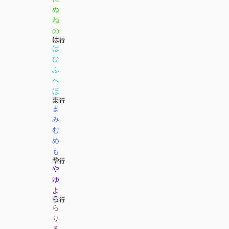
ぬ
ね
の
は
ひ
ふ
へ
ほ
ま
み
む
め
も
や
ゆ
よ
ら
り
る