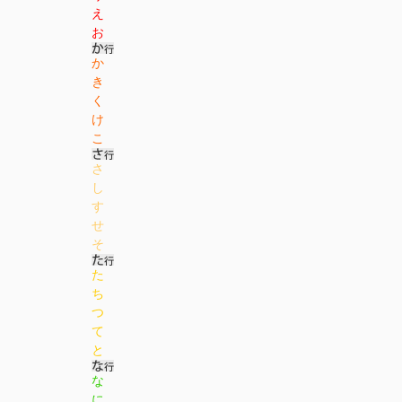
え
お
か
き
く
け
こ
さ
し
す
せ
そ
た
ち
つ
て
と
な
に