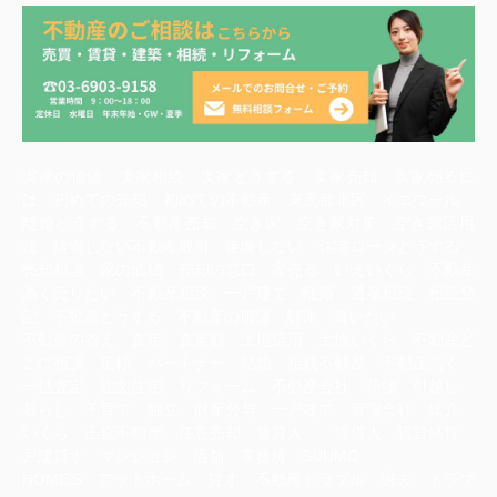
実家の価値 実家相続 実家どうする 実家売却 実家売るに
は 初めての売却 初めての不動産 東京都北区 イエウール
離婚どうする 不動産売却 空き家 空き家対策 空き家活用
法 後悔しない不動産取引 後悔しない 住宅ローンどうする
売却相談 家の価値 売却の窓口 家売る いえいくら 不動産
高く売りたい 不動産相談 一戸建て 離婚 遺産相続 相続登
記 不動産どうする 不動産の価値 解体 買いたい
不動産の答え 査定 査定額 土地活用 土地いくら 不動産ど
こに相談 信頼 パートナー 結婚 相続不動産 不動産高く
一括査定 注文住宅 リフォーム 不動産会社 荷物 引越し
暮らし 子育て 独立 財産分与 一戸建て 管理会社 媒介
いくら 正直不動産 任意売却 賃貸人 賃借人 賃貸経営
戸建貸す マンション 店舗 事務所 SUUMO
HOME‘S アットホーム 貸す 不動産トラブル 退去 トラブ