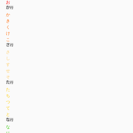
お
か
き
く
け
こ
さ
し
す
せ
そ
た
ち
つ
て
と
な
に