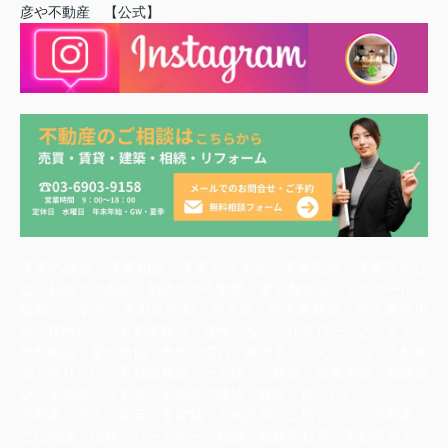
彦や不動産 【公式】
実家の価値 実家相続 実家どうする 実家売却 実家売るに
は 初めての売却 初めての不動産 東京都北区 イエウール
離婚どうする 不動産売却 空き家 空き家対策 空き家活用
法 後悔しない不動産取引 後悔しない 住宅ローンどうする
売却相談 家の価値 売却の窓口 家売る いえいくら 不動産
高く売りたい 不動産相談 一戸建て 離婚 遺産相続 相続登
記 不動産どうする 不動産の価値 解体 買いたい
不動産の答え 査定 査定額 土地活用 土地いくら 不動産ど
こに相談 信頼 パートナー 結婚 相続不動産 不動産高く