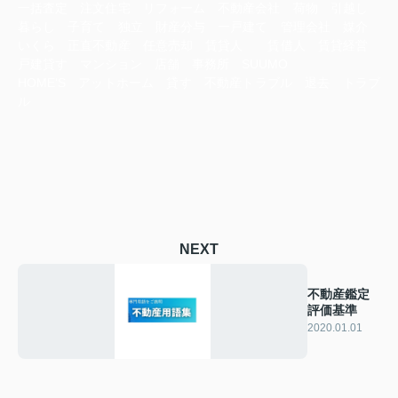
一括査定 注文住宅 リフォーム 不動産会社 荷物 引越し
暮らし 子育て 独立 財産分与 一戸建て 管理会社 媒介
いくら 正直不動産 任意売却 賃貸人 賃借人 賃貸経営
戸建貸す マンション 店舗 事務所 SUUMO
HOME‘S アットホーム 貸す 不動産トラブル 退去 トラブ
ル
NEXT
不動産鑑定
評価基準
2020.01.01