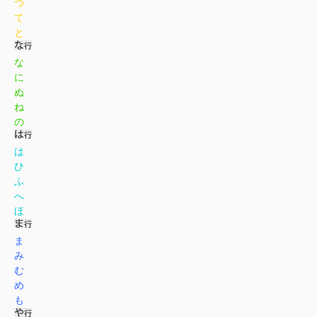
つ
て
と
な
に
ぬ
ね
の
は
ひ
ふ
へ
ほ
ま
み
む
め
も