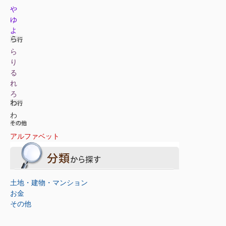
や
ゆ
よ
ら
り
る
れ
ろ
わ
アルファベット
土地・建物・マンション
お金
その他