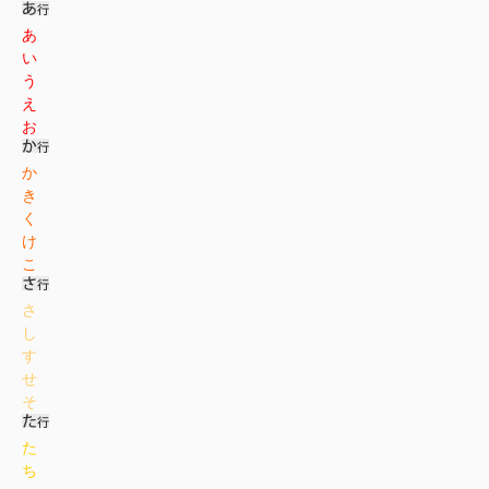
あ
い
う
え
お
か
き
く
け
こ
さ
し
す
せ
そ
た
ち