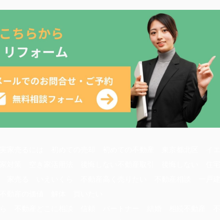
実家売るには 初めての売却 初めての不動産 東京都北区 イ
家対策 空き家活用法 後悔しない不動産取引 後悔しない 住
 家売る いえいくら 不動産高く売りたい 不動産相談 一戸
 不動産の価値 解体 買いたい
ら 不動産どこに相談 信頼 パートナー 結婚 相続不動産 