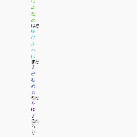
に
ぬ
ね
の
は
ひ
ふ
へ
ほ
ま
み
む
め
も
や
ゆ
よ
ら
り