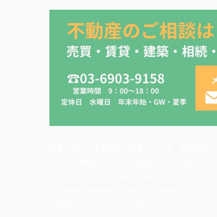
実家の価値 実家相続 実家どうする 実家売却 
ウール 離婚どうする 不動産売却 空き家 空き
ローンどうする 売却相談 家の価値 売却の窓口
て 離婚 遺産相続 相続登記 不動産どうする
不動産の答え 査定 査定額 土地活用 土地いく