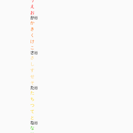
え
お
か
き
く
け
こ
さ
し
す
せ
そ
た
ち
つ
て
と
な