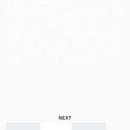
法 後悔しない不動産取引 後悔しない 住宅ローンどうする
売却相談 家の価値 売却の窓口 家売る いえいくら 不動産
高く売りたい 不動産相談 一戸建て 離婚 遺産相続 相続登
記 不動産どうする 不動産の価値 解体 買いたい
不動産の答え 査定 査定額 土地活用 土地いくら 不動産ど
こに相談 信頼 パートナー 結婚 相続不動産 不動産高く
一括査定 注文住宅 リフォーム 不動産会社 荷物 引越し
暮らし 子育て 独立 財産分与 一戸建て 管理会社 媒介
いくら 正直不動産 任意売却 賃貸人 賃借人 賃貸経営
戸建貸す マンション 店舗 事務所 SUUMO
HOME‘S アットホーム 貸す 不動産トラブル 退去 トラブ
ル
NEXT