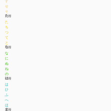
す
せ
そ
た
ち
つ
て
と
な
に
ぬ
ね
の
は
ひ
ふ
へ
ほ