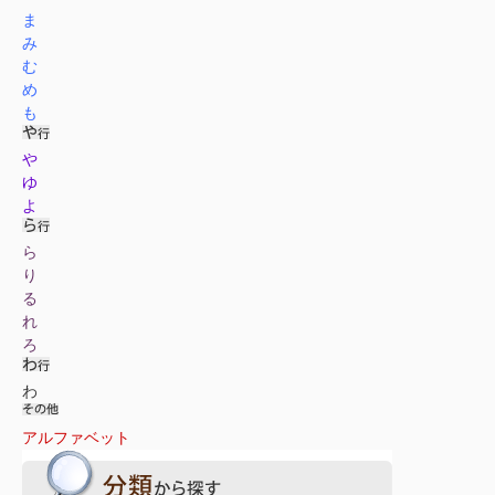
ま
み
む
め
も
や
ゆ
よ
ら
り
る
れ
ろ
わ
アルファベット