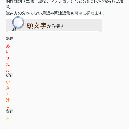
物件種別（土地、建物、マンション）など分類別での検索もご用
意。
読み方の分からない用語や関連語彙も簡単に探せます。
あ
い
う
え
お
か
き
く
け
こ
さ
し