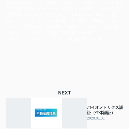
不動産の答え 査定 査定額 土地活用 土地いくら 不動産ど
こに相談 信頼 パートナー 結婚 相続不動産 不動産高く
一括査定 注文住宅 リフォーム 不動産会社 荷物 引越し
暮らし 子育て 独立 財産分与 一戸建て 管理会社 媒介
いくら 正直不動産 任意売却 賃貸人 賃借人 賃貸経営
戸建貸す マンション 店舗 事務所 SUUMO
HOME‘S アットホーム 貸す 不動産トラブル 退去 トラブ
ル
NEXT
バイオメトリクス認
証（生体認証）
2020.01.01