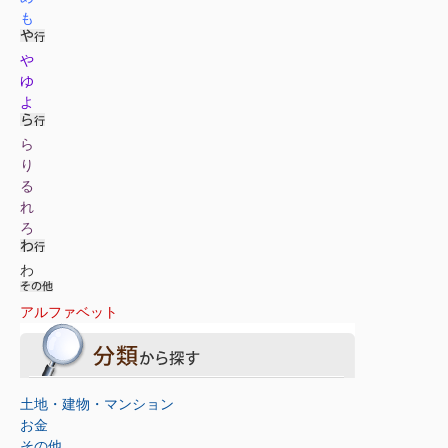
も
や
ゆ
よ
ら
り
る
れ
ろ
わ
アルファベット
土地・建物・マンション
お金
その他