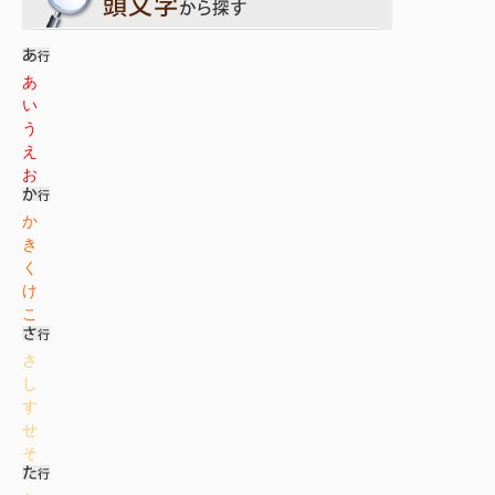
あ
い
う
え
お
か
き
く
け
こ
さ
し
す
せ
そ