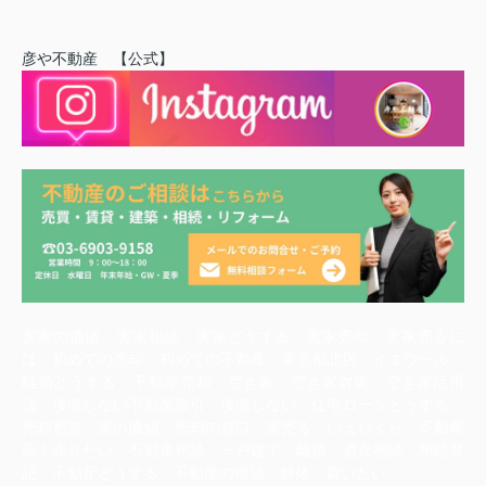
彦や不動産 【公式】
実家の価値 実家相続 実家どうする 実家売却 実家売るに
は 初めての売却 初めての不動産 東京都北区 イエウール
離婚どうする 不動産売却 空き家 空き家対策 空き家活用
法 後悔しない不動産取引 後悔しない 住宅ローンどうする
売却相談 家の価値 売却の窓口 家売る いえいくら 不動産
高く売りたい 不動産相談 一戸建て 離婚 遺産相続 相続登
記 不動産どうする 不動産の価値 解体 買いたい