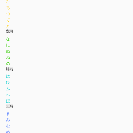
た
ち
つ
て
と
な
に
ぬ
ね
の
は
ひ
ふ
へ
ほ
ま
み
む
め