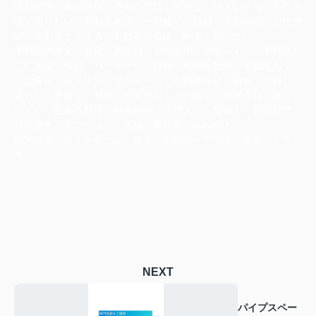
売却相談 家の価値 売却の窓口 家売る いえいくら 不動産
高く売りたい 不動産相談 一戸建て 離婚 遺産相続 相続登
記 不動産どうする 不動産の価値 解体 買いたい
不動産の答え 査定 査定額 土地活用 土地いくら 不動産ど
こに相談 信頼 パートナー 結婚 相続不動産 不動産高く
一括査定 注文住宅 リフォーム 不動産会社 荷物 引越し
暮らし 子育て 独立 財産分与 一戸建て 管理会社 媒介
いくら 正直不動産 任意売却 賃貸人 賃借人 賃貸経営
戸建貸す マンション 店舗 事務所 SUUMO
HOME‘S アットホーム 貸す 不動産トラブル 退去 トラブ
ル
NEXT
パイプスペー