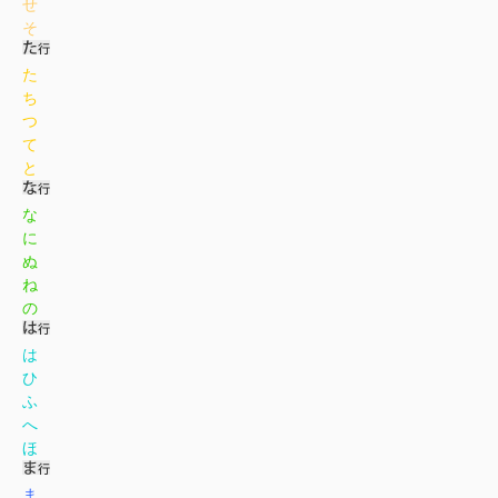
せ
そ
た
ち
つ
て
と
な
に
ぬ
ね
の
は
ひ
ふ
へ
ほ
ま