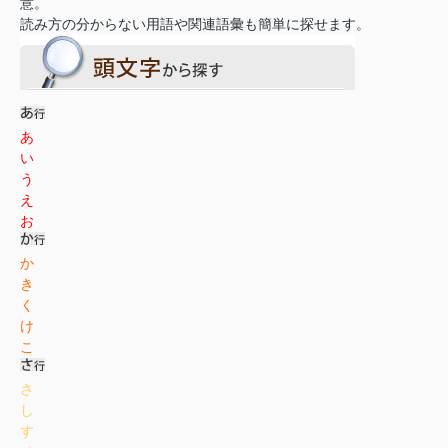
意。
読み方の分からない用語や関連語彙も簡単に探せます。
あ
い
う
え
お
か
き
く
け
こ
さ
し
す