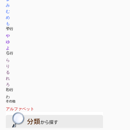
み
む
め
も
や
ゆ
よ
ら
り
る
れ
ろ
わ
アルファベット