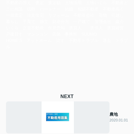
不動産の答え 査定 査定額 土地活用 土地いくら 不動産ど
こに相談 信頼 パートナー 結婚 相続不動産 不動産高く
一括査定 注文住宅 リフォーム 不動産会社 荷物 引越し
暮らし 子育て 独立 財産分与 一戸建て 管理会社 媒介
いくら 正直不動産 任意売却 賃貸人 賃借人 賃貸経営
戸建貸す マンション 店舗 事務所 SUUMO
HOME‘S アットホーム 貸す 不動産トラブル 退去 トラブ
ル
NEXT
農地
2020.01.01