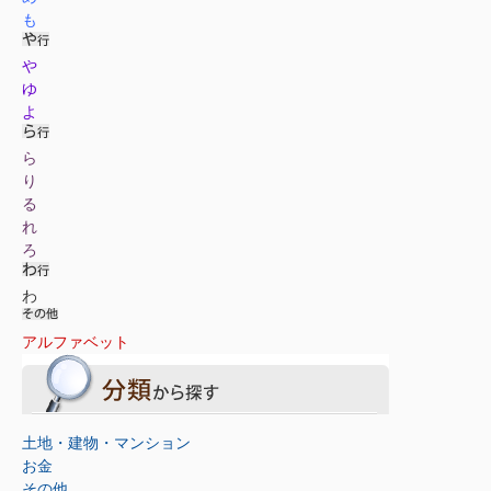
も
や
ゆ
よ
ら
り
る
れ
ろ
わ
アルファベット
土地・建物・マンション
お金
その他