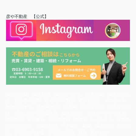
彦や不動産 【公式】
実家の価値 実家相続 実家どうする 実家売却 実家売るに
は 初めての売却 初めての不動産 東京都北区 イエウール
離婚どうする 不動産売却 空き家 空き家対策 空き家活用
法 後悔しない不動産取引 後悔しない 住宅ローンどうする
売却相談 家の価値 売却の窓口 家売る いえいくら 不動産
高く売りたい 不動産相談 一戸建て 離婚 遺産相続 相続登
記 不動産どうする 不動産の価値 解体 買いたい