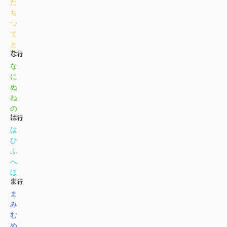
た
ち
つ
て
と
な
に
ぬ
ね
の
は
ひ
ふ
へ
ほ
ま
み
む
め