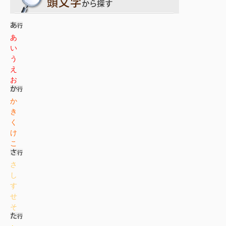
あ
い
う
え
お
か
き
く
け
こ
さ
し
す
せ
そ