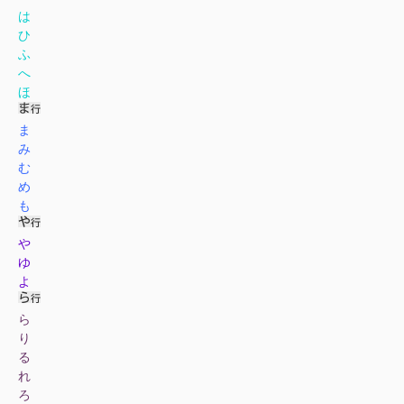
は
ひ
ふ
へ
ほ
ま
み
む
め
も
や
ゆ
よ
ら
り
る
れ
ろ