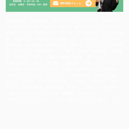
実家の価値 実家相続 実家どうする 実家売却 実家売るに
は 初めての売却 初めての不動産 東京都北区 イエウール
離婚どうする 不動産売却 空き家 空き家対策 空き家活用
法 後悔しない不動産取引 後悔しない 住宅ローンどうする
売却相談 家の価値 売却の窓口 家売る いえいくら 不動産
高く売りたい 不動産相談 一戸建て 離婚 遺産相続 相続登
記 不動産どうする 不動産の価値 解体 買いたい
不動産の答え 査定 査定額 土地活用 土地いくら 不動産ど
こに相談 信頼 パートナー 結婚 相続不動産 不動産高く
一括査定 注文住宅 リフォーム 不動産会社 荷物 引越し
暮らし 子育て 独立 財産分与 一戸建て 管理会社 媒介
いくら 正直不動産 任意売却 賃貸人 賃借人 賃貸経営
戸建貸す マンション 店舗 事務所 SUUMO
HOME‘S アットホーム 貸す 不動産トラブル 退去 トラブ
ル