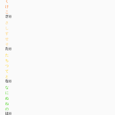
く
け
こ
さ
し
す
せ
そ
た
ち
つ
て
と
な
に
ぬ
ね
の