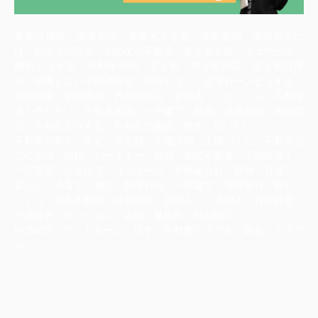
実家の価値 実家相続 実家どうする 実家売却 実家売るに
は 初めての売却 初めての不動産 東京都北区 イエウール
離婚どうする 不動産売却 空き家 空き家対策 空き家活用
法 後悔しない不動産取引 後悔しない 住宅ローンどうする
売却相談 家の価値 売却の窓口 家売る いえいくら 不動産
高く売りたい 不動産相談 一戸建て 離婚 遺産相続 相続登
記 不動産どうする 不動産の価値 解体 買いたい
不動産の答え 査定 査定額 土地活用 土地いくら 不動産ど
こに相談 信頼 パートナー 結婚 相続不動産 不動産高く
一括査定 注文住宅 リフォーム 不動産会社 荷物 引越し
暮らし 子育て 独立 財産分与 一戸建て 管理会社 媒介
いくら 正直不動産 任意売却 賃貸人 賃借人 賃貸経営
戸建貸す マンション 店舗 事務所 SUUMO
HOME‘S アットホーム 貸す 不動産トラブル 退去 トラブ
ル