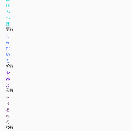
ひ
ふ
へ
ほ
ま
み
む
め
も
や
ゆ
よ
ら
り
る
れ
ろ