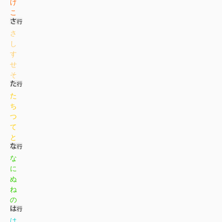
け
こ
さ
し
す
せ
そ
た
ち
つ
て
と
な
に
ぬ
ね
の
は