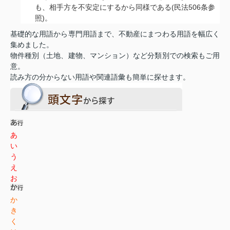
も、相手方を不安定にするから同様である(民法506条参
照)。
基礎的な用語から専門用語まで、不動産にまつわる用語を幅広く
集めました。
物件種別（土地、建物、マンション）など分類別での検索もご用
意。
読み方の分からない用語や関連語彙も簡単に探せます。
あ
い
う
え
お
か
き
く