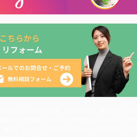
実家売るには 初めての売却 初めての不動産 東京都北区 イ
家対策 空き家活用法 後悔しない不動産取引 後悔しない 住
 家売る いえいくら 不動産高く売りたい 不動産相談 一戸