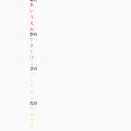
あ
い
う
え
お
か
き
く
け
こ
さ
し
す
せ
そ
た
ち
つ
て