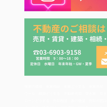
実家の価値 実家相続 実家どうする 実家売却 
ウール 離婚どうする 不動産売却 空き家 空き
ローンどうする 売却相談 家の価値 売却の窓口