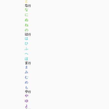
と
な
に
ぬ
ね
の
は
ひ
ふ
へ
ほ
ま
み
む
め
も
や
ゆ
よ