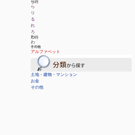
ら
り
る
れ
ろ
わ
アルファベット
土地・建物・マンション
お金
その他