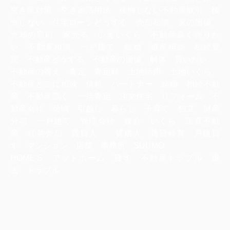
空き家対策 空き家活用法 後悔しない不動産取引 後
悔しない 住宅ローンどうする 売却相談 家の価値
売却の窓口 家売る いえいくら 不動産高く売りた
い 不動産相談 一戸建て 離婚 遺産相続 相続登
記 不動産どうする 不動産の価値 解体 買いたい
不動産の答え 査定 査定額 土地活用 土地いくら
不動産どこに相談 信頼 パートナー 結婚 相続不動
産 不動産高く 一括査定 注文住宅 リフォーム 不
動産会社 荷物 引越し 暮らし 子育て 独立 財産
分与 一戸建て 管理会社 媒介 いくら 正直不動
産 任意売却 賃貸人 賃借人 賃貸経営 戸建貸
す マンション 店舗 事務所 SUUMO
HOME‘S アットホーム 貸す 不動産トラブル 退
去 トラブル