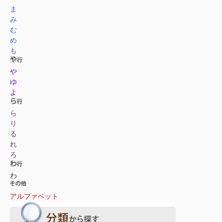
ま
み
む
め
も
や
ゆ
よ
ら
り
る
れ
ろ
わ
アルファベット