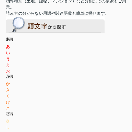
物件種別（土地、建物、マンション）など分類別での検索もご用
意。
読み方の分からない用語や関連語彙も簡単に探せます。
あ
い
う
え
お
か
き
く
け
こ
さ
し