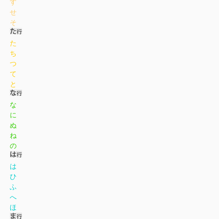
す
せ
そ
た
ち
つ
て
と
な
に
ぬ
ね
の
は
ひ
ふ
へ
ほ