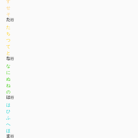
す
せ
そ
た
ち
つ
て
と
な
に
ぬ
ね
の
は
ひ
ふ
へ
ほ