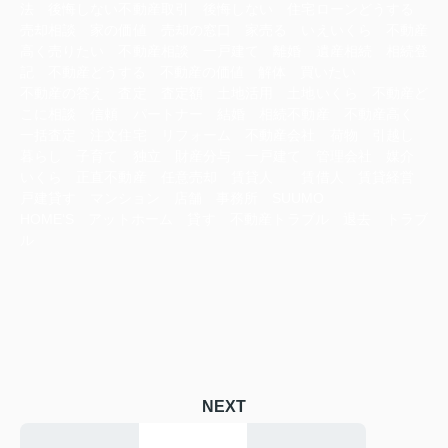
法 後悔しない不動産取引 後悔しない 住宅ローンどうする
売却相談 家の価値 売却の窓口 家売る いえいくら 不動産
高く売りたい 不動産相談 一戸建て 離婚 遺産相続 相続登
記 不動産どうする 不動産の価値 解体 買いたい
不動産の答え 査定 査定額 土地活用 土地いくら 不動産ど
こに相談 信頼 パートナー 結婚 相続不動産 不動産高く
一括査定 注文住宅 リフォーム 不動産会社 荷物 引越し
暮らし 子育て 独立 財産分与 一戸建て 管理会社 媒介
いくら 正直不動産 任意売却 賃貸人 賃借人 賃貸経営
戸建貸す マンション 店舗 事務所 SUUMO
HOME‘S アットホーム 貸す 不動産トラブル 退去 トラブ
ル
NEXT