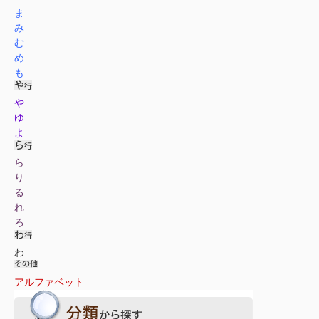
ま
み
む
め
も
や
ゆ
よ
ら
り
る
れ
ろ
わ
アルファベット