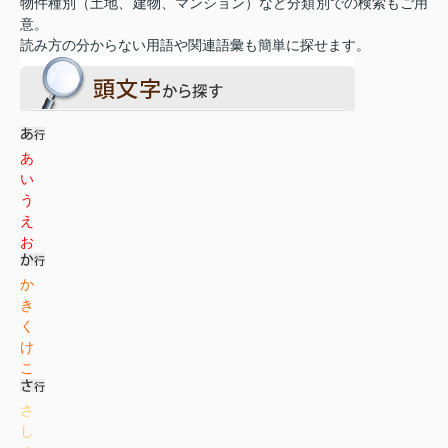
物件種別（土地、建物、マンション）など分類別での検索もご用
意。
読み方の分からない用語や関連語彙も簡単に探せます。
あ
い
う
え
お
か
き
く
け
こ
さ
し