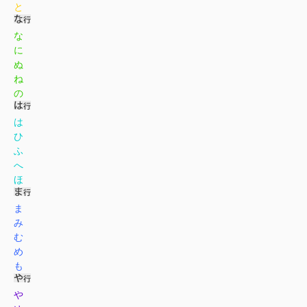
と
な
に
ぬ
ね
の
は
ひ
ふ
へ
ほ
ま
み
む
め
も
や