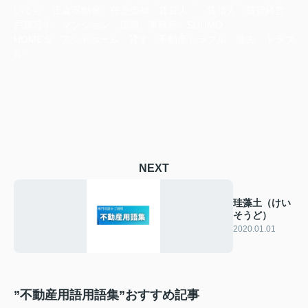
いくら 正直不動産 任意売却 賃貸人 賃借人 賃貸経営
戸建貸す マンション 店舗 事務所 SUUMO
HOME‘S アットホーム 貸す 不動産トラブル 退去 トラブ
ル
NEXT
珪藻土（けい
そうど）
2020.01.01
”不動産用語用語集”おすすめ記事