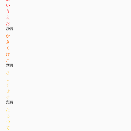
い
う
え
お
か
き
く
け
こ
さ
し
す
せ
そ
た
ち
つ
て