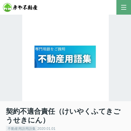
彦やAI TOP
こんにちは！私は株式会社彦や不動産が開発した最
新のAIアドバイザーです。
おすすめ不動産AIコンテンツとして、膨大なデータ
から最適なご提案を導き出します✨
不動産の売却や購入など、何でもお気軽にご相談く
ださい！
契約不適合責任（けいやくふてきご
うせきにん）
不動産用語用語集
2020.01.01