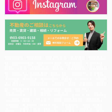
実家の価値 実家相続 実家どうする 実家売却 実家売るに
は 初めての売却 初めての不動産 東京都北区 イエウール
離婚どうする 不動産売却 空き家 空き家対策 空き家活用
法 後悔しない不動産取引 後悔しない 住宅ローンどうする
売却相談 家の価値 売却の窓口 家売る いえいくら 不動産
高く売りたい 不動産相談 一戸建て 離婚 遺産相続 相続登
記 不動産どうする 不動産の価値 解体 買いたい
不動産の答え 査定 査定額 土地活用 土地いくら 不動産ど
こに相談 信頼 パートナー 結婚 相続不動産 不動産高く
一括査定 注文住宅 リフォーム 不動産会社 荷物 引越し
暮らし 子育て 独立 財産分与 一戸建て 管理会社 媒介