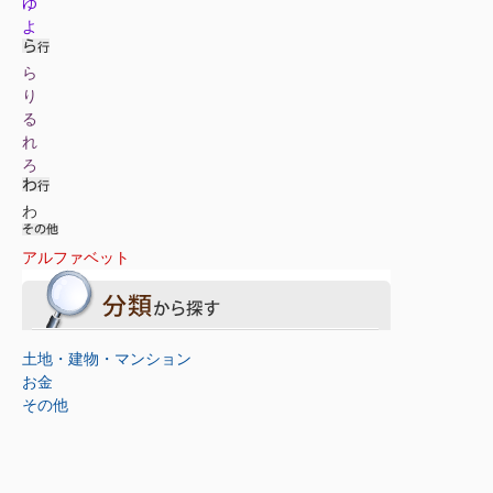
ゆ
よ
ら
り
る
れ
ろ
わ
アルファベット
土地・建物・マンション
お金
その他