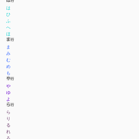
は
ひ
ふ
へ
ほ
ま
み
む
め
も
や
ゆ
よ
ら
り
る
れ
ろ