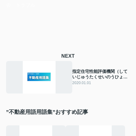
去 トラブル
NEXT
指定住宅性能評価機関（して
いじゅうたくせいのうひょう
かきかん）
2020.01.01
”不動産用語用語集”おすすめ記事