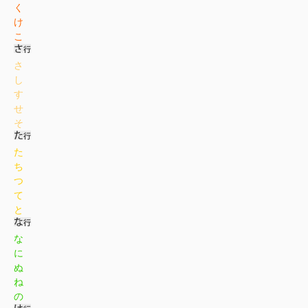
く
け
こ
さ
し
す
せ
そ
た
ち
つ
て
と
な
に
ぬ
ね
の