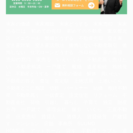
実家の価値 実家相続 実家どうする 実家売却 実家
売るには 初めての売却 初めての不動産 東京都北
区 イエウール 離婚どうする 不動産売却 空き家
空き家対策 空き家活用法 後悔しない不動産取引 後
悔しない 住宅ローンどうする 売却相談 家の価値
売却の窓口 家売る いえいくら 不動産高く売りた
い 不動産相談 一戸建て 離婚 遺産相続 相続登
記 不動産どうする 不動産の価値 解体 買いたい
不動産の答え 査定 査定額 土地活用 土地いくら
不動産どこに相談 信頼 パートナー 結婚 相続不動
産 不動産高く 一括査定 注文住宅 リフォーム 不
動産会社 荷物 引越し 暮らし 子育て 独立 財産
分与 一戸建て 管理会社 媒介 いくら 正直不動
産 任意売却 賃貸人 賃借人 賃貸経営 戸建貸
す マンション 店舗 事務所 SUUMO
HOME‘S アットホーム 貸す 不動産トラブル 退