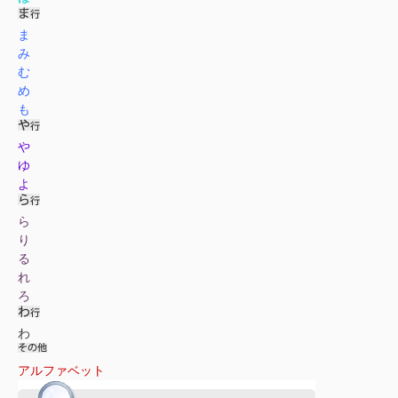
ま
み
む
め
も
や
ゆ
よ
ら
り
る
れ
ろ
わ
アルファベット