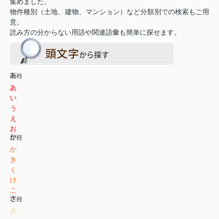
集めました。
物件種別（土地、建物、マンション）など分類別での検索もご用
意。
読み方の分からない用語や関連語彙も簡単に探せます。
あ
い
う
え
お
か
き
く
け
こ
さ