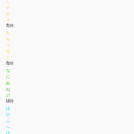
し
す
せ
そ
た
ち
つ
て
と
な
に
ぬ
ね
の
は
ひ
ふ
へ
ほ