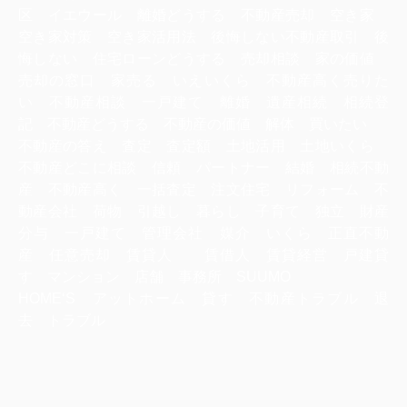
区 イエウール 離婚どうする 不動産売却 空き家
空き家対策 空き家活用法 後悔しない不動産取引 後
悔しない 住宅ローンどうする 売却相談 家の価値
売却の窓口 家売る いえいくら 不動産高く売りた
い 不動産相談 一戸建て 離婚 遺産相続 相続登
記 不動産どうする 不動産の価値 解体 買いたい
不動産の答え 査定 査定額 土地活用 土地いくら
不動産どこに相談 信頼 パートナー 結婚 相続不動
産 不動産高く 一括査定 注文住宅 リフォーム 不
動産会社 荷物 引越し 暮らし 子育て 独立 財産
分与 一戸建て 管理会社 媒介 いくら 正直不動
産 任意売却 賃貸人 賃借人 賃貸経営 戸建貸
す マンション 店舗 事務所 SUUMO
HOME‘S アットホーム 貸す 不動産トラブル 退
去 トラブル