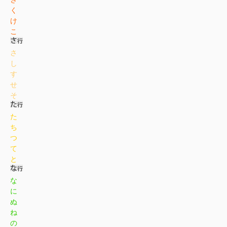
く
け
こ
さ
し
す
せ
そ
た
ち
つ
て
と
な
に
ぬ
ね
の