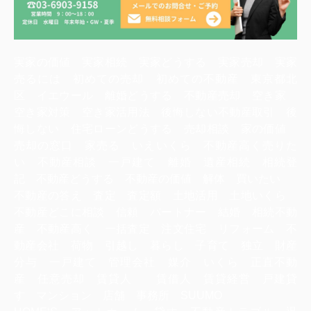
実家の価値 実家相続 実家どうする 実家売却 実家
売るには 初めての売却 初めての不動産 東京都北
区 イエウール 離婚どうする 不動産売却 空き家
空き家対策 空き家活用法 後悔しない不動産取引 後
悔しない 住宅ローンどうする 売却相談 家の価値
売却の窓口 家売る いえいくら 不動産高く売りた
い 不動産相談 一戸建て 離婚 遺産相続 相続登
記 不動産どうする 不動産の価値 解体 買いたい
不動産の答え 査定 査定額 土地活用 土地いくら
不動産どこに相談 信頼 パートナー 結婚 相続不動
産 不動産高く 一括査定 注文住宅 リフォーム 不
動産会社 荷物 引越し 暮らし 子育て 独立 財産
分与 一戸建て 管理会社 媒介 いくら 正直不動
産 任意売却 賃貸人 賃借人 賃貸経営 戸建貸
す マンション 店舗 事務所 SUUMO