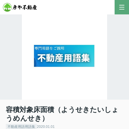
彦やAI TOP
こんにちは！私は株式会社彦や不動産が開発した最
新のAIアドバイザーです。
おすすめ不動産AIコンテンツとして、膨大なデータ
から最適なご提案を導き出します✨
不動産の売却や購入など、何でもお気軽にご相談く
ださい！
容積対象床面積（ようせきたいしょ
うめんせき）
不動産用語用語集
2020.01.01