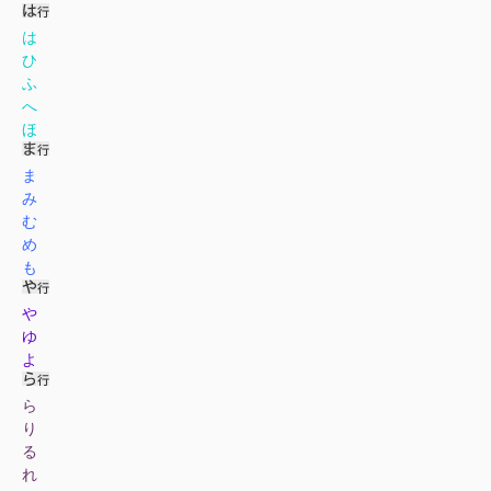
は
ひ
ふ
へ
ほ
ま
み
む
め
も
や
ゆ
よ
ら
り
る
れ