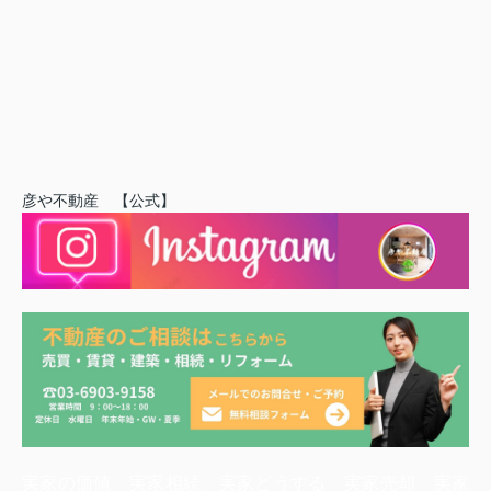
彦や不動産 【公式】
実家の価値 実家相続 実家どうする 実家売却 実家