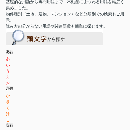
基礎的な用語から専門用語まで、不動産にまつわる用語を幅広く
集めました。
物件種別（土地、建物、マンション）など分類別での検索もご用
意。
読み方の分からない用語や関連語彙も簡単に探せます。
あ
い
う
え
お
か
き
く
け
こ