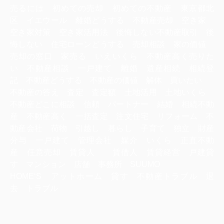
売るには 初めての売却 初めての不動産 東京都北
区 イエウール 離婚どうする 不動産売却 空き家
空き家対策 空き家活用法 後悔しない不動産取引 後
悔しない 住宅ローンどうする 売却相談 家の価値
売却の窓口 家売る いえいくら 不動産高く売りた
い 不動産相談 一戸建て 離婚 遺産相続 相続登
記 不動産どうする 不動産の価値 解体 買いたい
不動産の答え 査定 査定額 土地活用 土地いくら
不動産どこに相談 信頼 パートナー 結婚 相続不動
産 不動産高く 一括査定 注文住宅 リフォーム 不
動産会社 荷物 引越し 暮らし 子育て 独立 財産
分与 一戸建て 管理会社 媒介 いくら 正直不動
産 任意売却 賃貸人 賃借人 賃貸経営 戸建貸
す マンション 店舗 事務所 SUUMO
HOME‘S アットホーム 貸す 不動産トラブル 退
去 トラブル