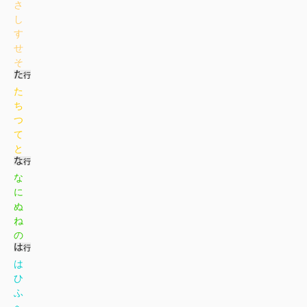
さ
し
す
せ
そ
た
ち
つ
て
と
な
に
ぬ
ね
の
は
ひ
ふ
へ