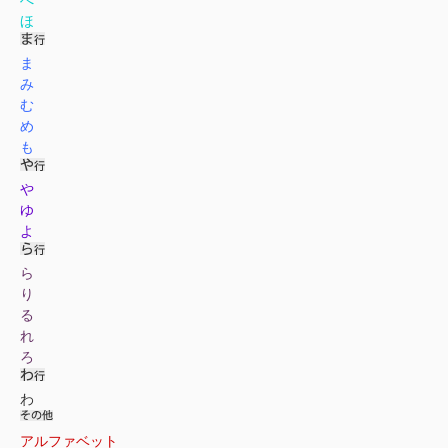
ほ
ま
み
む
め
も
や
ゆ
よ
ら
り
る
れ
ろ
わ
アルファベット