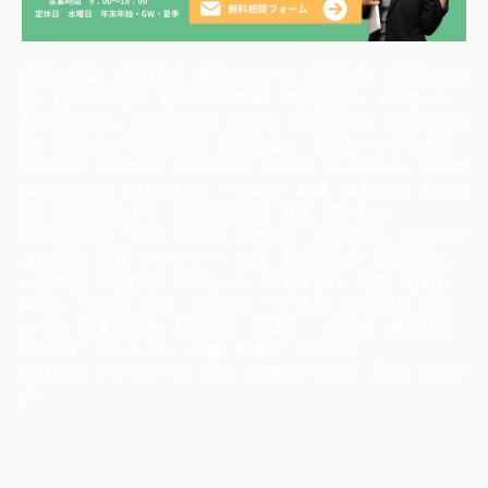
実家の価値 実家相続 実家どうする 実家売却 実家売るに
は 初めての売却 初めての不動産 東京都北区 イエウール
離婚どうする 不動産売却 空き家 空き家対策 空き家活用
法 後悔しない不動産取引 後悔しない 住宅ローンどうする
売却相談 家の価値 売却の窓口 家売る いえいくら 不動産
高く売りたい 不動産相談 一戸建て 離婚 遺産相続 相続登
記 不動産どうする 不動産の価値 解体 買いたい
不動産の答え 査定 査定額 土地活用 土地いくら 不動産ど
こに相談 信頼 パートナー 結婚 相続不動産 不動産高く
一括査定 注文住宅 リフォーム 不動産会社 荷物 引越し
暮らし 子育て 独立 財産分与 一戸建て 管理会社 媒介
いくら 正直不動産 任意売却 賃貸人 賃借人 賃貸経営
戸建貸す マンション 店舗 事務所 SUUMO
HOME‘S アットホーム 貸す 不動産トラブル 退去 トラブ
ル