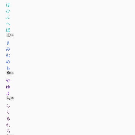
は
ひ
ふ
へ
ほ
ま
み
む
め
も
や
ゆ
よ
ら
り
る
れ
ろ