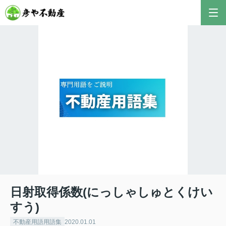
彦やAI TOP
こんにちは！私は株式会社彦や不動産が開発した最
新のAIアドバイザーです。
おすすめ不動産AIコンテンツとして、膨大なデータ
から最適なご提案を導き出します✨
不動産の売却や購入など、何でもお気軽にご相談く
ださい！
日射取得係数(にっしゃしゅとくけい
すう)
不動産用語用語集
2020.01.01