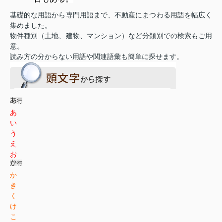
基礎的な用語から専門用語まで、不動産にまつわる用語を幅広く
集めました。
物件種別（土地、建物、マンション）など分類別での検索もご用
意。
読み方の分からない用語や関連語彙も簡単に探せます。
あ
い
う
え
お
か
き
く
け
こ