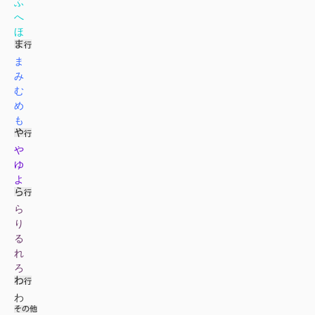
ふ
へ
ほ
ま
み
む
め
も
や
ゆ
よ
ら
り
る
れ
ろ
わ