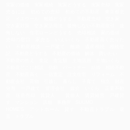
実家の価値 実家相続 実家どうする 実家売却 実家
売るには 初めての売却 初めての不動産 東京都北
区 イエウール 離婚どうする 不動産売却 空き家
空き家対策 空き家活用法 後悔しない不動産取引 後
悔しない 住宅ローンどうする 売却相談 家の価値
売却の窓口 家売る いえいくら 不動産高く売りた
い 不動産相談 一戸建て 離婚 遺産相続 相続登
記 不動産どうする 不動産の価値 解体 買いたい
不動産の答え 査定 査定額 土地活用 土地いくら
不動産どこに相談 信頼 パートナー 結婚 相続不動
産 不動産高く 一括査定 注文住宅 リフォーム 不
動産会社 荷物 引越し 暮らし 子育て 独立 財産
分与 一戸建て 管理会社 媒介 いくら 正直不動
産 任意売却 賃貸人 賃借人 賃貸経営 戸建貸
す マンション 店舗 事務所 SUUMO
HOME‘S アットホーム 貸す 不動産トラブル 退
去 トラブル