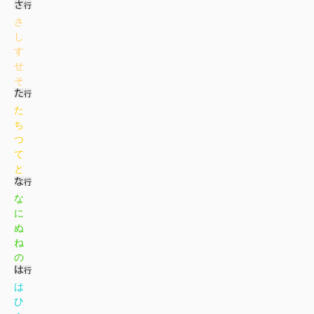
さ
し
す
せ
そ
た
ち
つ
て
と
な
に
ぬ
ね
の
は
ひ