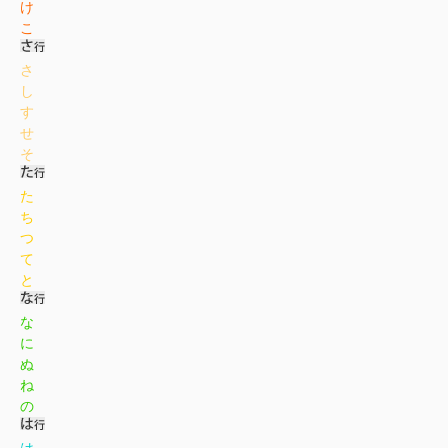
け
こ
さ
し
す
せ
そ
た
ち
つ
て
と
な
に
ぬ
ね
の
は