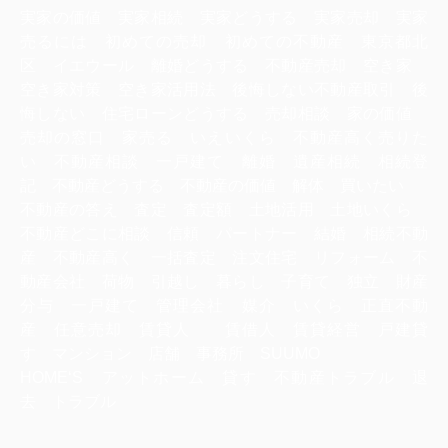
実家の価値 実家相続 実家どうする 実家売却 実家
売るには 初めての売却 初めての不動産 東京都北
区 イエウール 離婚どうする 不動産売却 空き家
空き家対策 空き家活用法 後悔しない不動産取引 後
悔しない 住宅ローンどうする 売却相談 家の価値
売却の窓口 家売る いえいくら 不動産高く売りた
い 不動産相談 一戸建て 離婚 遺産相続 相続登
記 不動産どうする 不動産の価値 解体 買いたい
不動産の答え 査定 査定額 土地活用 土地いくら
不動産どこに相談 信頼 パートナー 結婚 相続不動
産 不動産高く 一括査定 注文住宅 リフォーム 不
動産会社 荷物 引越し 暮らし 子育て 独立 財産
分与 一戸建て 管理会社 媒介 いくら 正直不動
産 任意売却 賃貸人 賃借人 賃貸経営 戸建貸
す マンション 店舗 事務所 SUUMO
HOME‘S アットホーム 貸す 不動産トラブル 退
去 トラブル