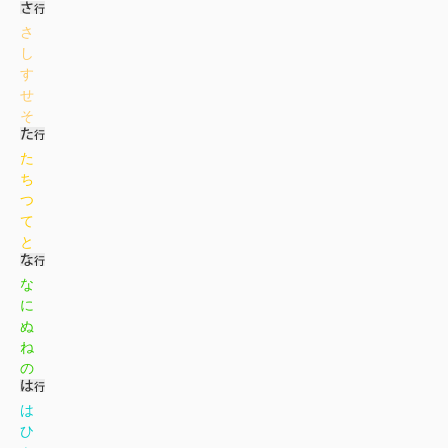
さ
し
す
せ
そ
た
ち
つ
て
と
な
に
ぬ
ね
の
は
ひ