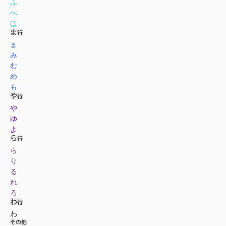
ふ
へ
ほ
ま
み
む
め
も
や
ゆ
よ
ら
り
る
れ
ろ
わ