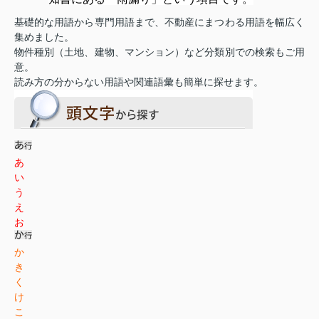
基礎的な用語から専門用語まで、不動産にまつわる用語を幅広く
集めました。
物件種別（土地、建物、マンション）など分類別での検索もご用
意。
読み方の分からない用語や関連語彙も簡単に探せます。
あ
い
う
え
お
か
き
く
け
こ