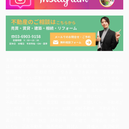
実家の価値 実家相続 実家どうする 実家売却 実家売るに
は 初めての売却 初めての不動産 東京都北区 イエウール
離婚どうする 不動産売却 空き家 空き家対策 空き家活用
法 後悔しない不動産取引 後悔しない 住宅ローンどうする
売却相談 家の価値 売却の窓口 家売る いえいくら 不動産
高く売りたい 不動産相談 一戸建て 離婚 遺産相続 相続登
記 不動産どうする 不動産の価値 解体 買いたい
不動産の答え 査定 査定額 土地活用 土地いくら 不動産ど
こに相談 信頼 パートナー 結婚 相続不動産 不動産高く
一括査定 注文住宅 リフォーム 不動産会社 荷物 引越し
暮らし 子育て 独立 財産分与 一戸建て 管理会社 媒介
いくら 正直不動産 任意売却 賃貸人 賃借人 賃貸経営