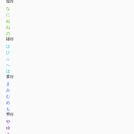
な
に
ぬ
ね
の
は
ひ
ふ
へ
ほ
ま
み
む
め
も
や
ゆ
よ