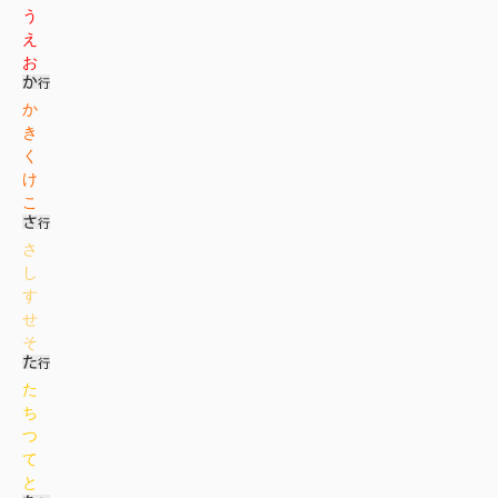
う
え
お
か
き
く
け
こ
さ
し
す
せ
そ
た
ち
つ
て
と