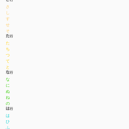
さ
し
す
せ
そ
た
ち
つ
て
と
な
に
ぬ
ね
の
は
ひ
ふ