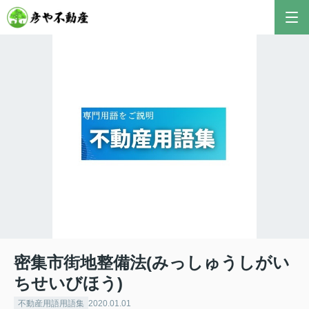
彦やAI TOP
こんにちは！私は株式会社彦や不動産が開発した最
新のAIアドバイザーです。
おすすめ不動産AIコンテンツとして、膨大なデータ
から最適なご提案を導き出します✨
不動産の売却や購入など、何でもお気軽にご相談く
ださい！
密集市街地整備法(みっしゅうしがい
ちせいびほう)
不動産用語用語集
2020.01.01