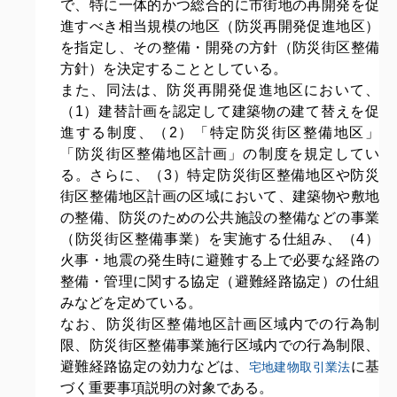
で、特に一体的かつ総合的に市街地の再開発を促
進すべき相当規模の地区（防災再開発促進地区）
を指定し、その整備・開発の方針（防災街区整備
方針）を決定することとしている。
また、同法は、防災再開発促進地区において、
（1）建替計画を認定して建築物の建て替えを促
進する制度、（2）「特定防災街区整備地区」
「防災街区整備地区計画」の制度を規定してい
る。さらに、（3）特定防災街区整備地区や防災
街区整備地区計画の区域において、建築物や敷地
の整備、防災のための公共施設の整備などの事業
（防災街区整備事業）を実施する仕組み、（4）
火事・地震の発生時に避難する上で必要な経路の
整備・管理に関する協定（避難経路協定）の仕組
みなどを定めている。
なお、防災街区整備地区計画区域内での行為制
限、防災街区整備事業施行区域内での行為制限、
避難経路協定の効力などは、
に基
宅地建物取引業法
づく重要事項説明の対象である。