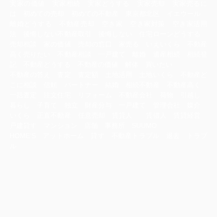
実家の価値 実家相続 実家どうする 実家売却 実家売るに
は 初めての売却 初めての不動産 東京都北区 イエウール
離婚どうする 不動産売却 空き家 空き家対策 空き家活用
法 後悔しない不動産取引 後悔しない 住宅ローンどうする
売却相談 家の価値 売却の窓口 家売る いえいくら 不動産
高く売りたい 不動産相談 一戸建て 離婚 遺産相続 相続登
記 不動産どうする 不動産の価値 解体 買いたい
不動産の答え 査定 査定額 土地活用 土地いくら 不動産ど
こに相談 信頼 パートナー 結婚 相続不動産 不動産高く
一括査定 注文住宅 リフォーム 不動産会社 荷物 引越し
暮らし 子育て 独立 財産分与 一戸建て 管理会社 媒介
いくら 正直不動産 任意売却 賃貸人 賃借人 賃貸経営
戸建貸す マンション 店舗 事務所 SUUMO
HOME‘S アットホーム 貸す 不動産トラブル 退去 トラブ
ル