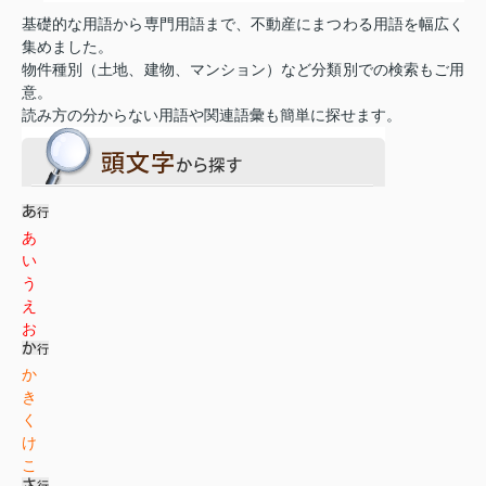
基礎的な用語から専門用語まで、不動産にまつわる用語を幅広く
集めました。
物件種別（土地、建物、マンション）など分類別での検索もご用
意。
読み方の分からない用語や関連語彙も簡単に探せます。
あ
い
う
え
お
か
き
く
け
こ