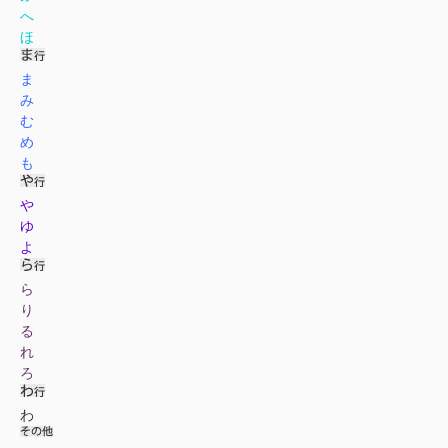
へ
ほ
ま
み
む
め
も
や
ゆ
よ
ら
り
る
れ
ろ
わ