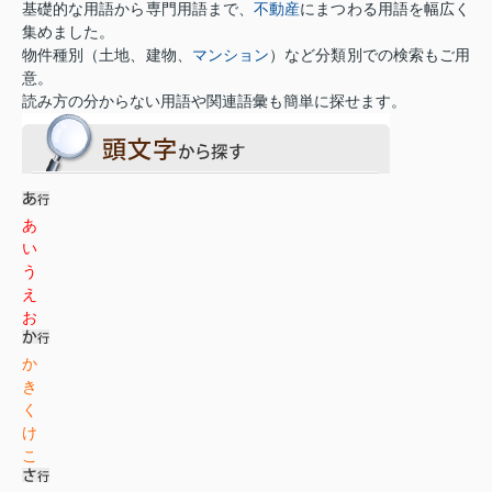
基礎的な用語から専門用語まで、
不動産
にまつわる用語を幅広く
集めました。
物件種別（土地、建物、
マンション
）など分類別での検索もご用
意。
読み方の分からない用語や関連語彙も簡単に探せます。
あ
い
う
え
お
か
き
く
け
こ