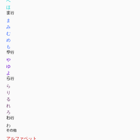
へ
ほ
ま
み
む
め
も
や
ゆ
よ
ら
り
る
れ
ろ
わ
アルファベット