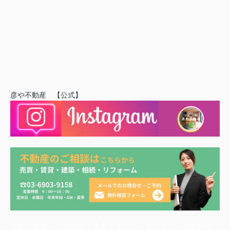
彦や不動産 【公式】
実家の価値 実家相続 実家どうする 実家売却 実家売るに