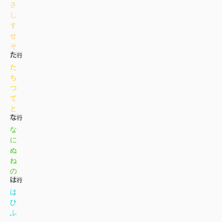
さ
し
す
せ
そ
た
ち
つ
て
と
な
に
ぬ
ね
の
は
ひ
ふ