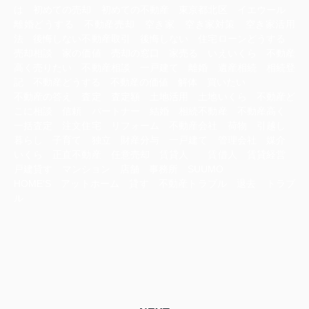
は 初めての売却 初めての不動産 東京都北区 イエウール
離婚どうする 不動産売却 空き家 空き家対策 空き家活用
法 後悔しない不動産取引 後悔しない 住宅ローンどうする
売却相談 家の価値 売却の窓口 家売る いえいくら 不動産
高く売りたい 不動産相談 一戸建て 離婚 遺産相続 相続登
記 不動産どうする 不動産の価値 解体 買いたい
不動産の答え 査定 査定額 土地活用 土地いくら 不動産ど
こに相談 信頼 パートナー 結婚 相続不動産 不動産高く
一括査定 注文住宅 リフォーム 不動産会社 荷物 引越し
暮らし 子育て 独立 財産分与 一戸建て 管理会社 媒介
いくら 正直不動産 任意売却 賃貸人 賃借人 賃貸経営
戸建貸す マンション 店舗 事務所 SUUMO
HOME‘S アットホーム 貸す 不動産トラブル 退去 トラブ
ル