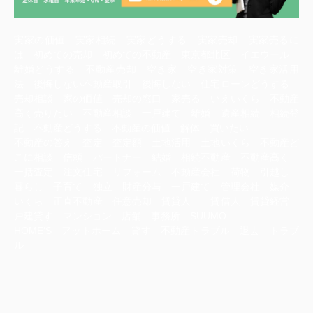
実家の価値 実家相続 実家どうする 実家売却 実家売るに
は 初めての売却 初めての不動産 東京都北区 イエウール
離婚どうする 不動産売却 空き家 空き家対策 空き家活用
法 後悔しない不動産取引 後悔しない 住宅ローンどうする
売却相談 家の価値 売却の窓口 家売る いえいくら 不動産
高く売りたい 不動産相談 一戸建て 離婚 遺産相続 相続登
記 不動産どうする 不動産の価値 解体 買いたい
不動産の答え 査定 査定額 土地活用 土地いくら 不動産ど
こに相談 信頼 パートナー 結婚 相続不動産 不動産高く
一括査定 注文住宅 リフォーム 不動産会社 荷物 引越し
暮らし 子育て 独立 財産分与 一戸建て 管理会社 媒介
いくら 正直不動産 任意売却 賃貸人 賃借人 賃貸経営
戸建貸す マンション 店舗 事務所 SUUMO
HOME‘S アットホーム 貸す 不動産トラブル 退去 トラブ
ル