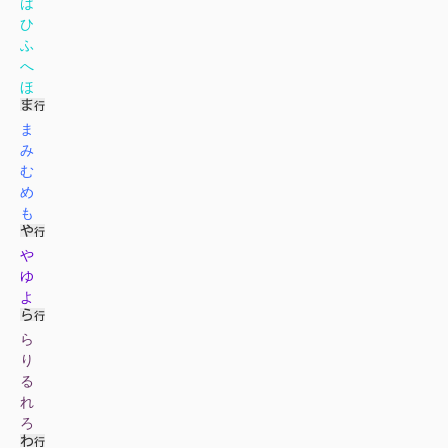
は
ひ
ふ
へ
ほ
ま
み
む
め
も
や
ゆ
よ
ら
り
る
れ
ろ