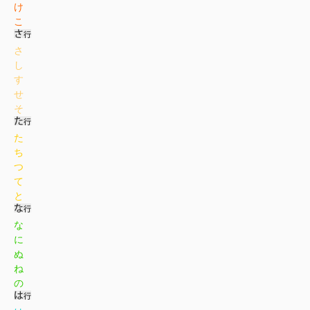
け
こ
さ
し
す
せ
そ
た
ち
つ
て
と
な
に
ぬ
ね
の