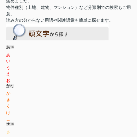
集めました。
物件種別（土地、建物、マンション）など分類別での検索もご用
意。
読み方の分からない用語や関連語彙も簡単に探せます。
あ
い
う
え
お
か
き
く
け
こ
さ