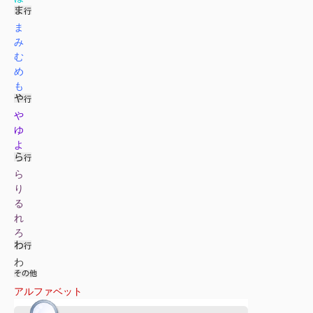
ま
み
む
め
も
や
ゆ
よ
ら
り
る
れ
ろ
わ
アルファベット