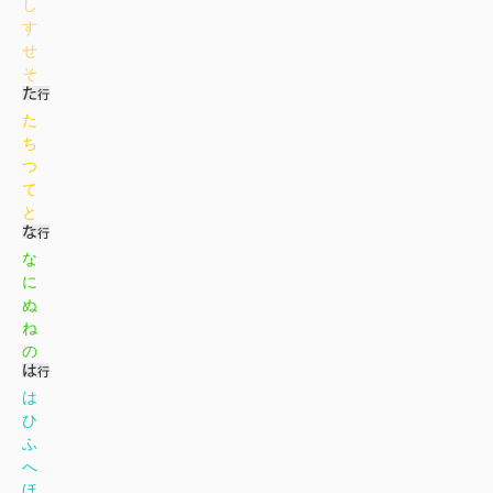
し
す
せ
そ
た
ち
つ
て
と
な
に
ぬ
ね
の
は
ひ
ふ
へ
ほ