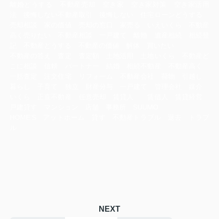
離婚どうする 不動産売却 空き家 空き家対策 空き家活用
法 後悔しない不動産取引 後悔しない 住宅ローンどうする
売却相談 家の価値 売却の窓口 家売る いえいくら 不動産
高く売りたい 不動産相談 一戸建て 離婚 遺産相続 相続登
記 不動産どうする 不動産の価値 解体 買いたい
不動産の答え 査定 査定額 土地活用 土地いくら 不動産ど
こに相談 信頼 パートナー 結婚 相続不動産 不動産高く
一括査定 注文住宅 リフォーム 不動産会社 荷物 引越し
暮らし 子育て 独立 財産分与 一戸建て 管理会社 媒介
いくら 正直不動産 任意売却 賃貸人 賃借人 賃貸経営
戸建貸す マンション 店舗 事務所 SUUMO
HOME‘S アットホーム 貸す 不動産トラブル 退去 トラブ
ル
NEXT