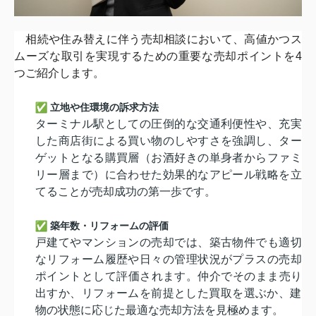
相続や住み替えに伴う売却相談において、
高値かつス
ムーズな取引を実現するための重要な売却ポイントを4
つご紹介します。
立地や住環境の訴求方法
ターミナル駅としての圧倒的な交通利便性や、
充実
した商店街による買い物のしやすさを強調し、
ター
ゲットとなる購買層（
お酒好きの単身者からファミ
リー層まで）
に合わせた効果的なアピール戦略を立
てることが売却成功の第一歩
です。
築年数・リフォームの評価
戸建てやマンションの売却では、
築古物件でも適切
なリフォーム履歴や日々の管理状況がプラスの売
却
ポイントとして評価されます。仲介でそのまま売り
出すか、
リフォームを前提とした買取を選ぶか、
建
物の状態に応じた最適な売却方法を見極めます。