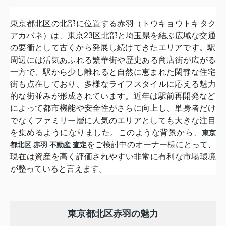
東京都北区の北部に位置する赤羽（トウキョウトキタク
アカバネ）
は、
東京23区北部と埼玉県を結ぶ広域な交通
の要衝として古くから発
展し続けてきたエリアです。
駅
周辺には活気あふれる繁華街や歴史ある商店街が広がる
一方で、
駅から少し離れると自然に恵まれた閑静な住宅
街も点在しており、
多様なライフスタイルに応える魅力
的な街並みが形成されています
。
近年は駅前再開発など
によって都市機能や安全性がさらに向上し、
単身者だけ
でなくファミリー層に人気のエリアとしても大きな注目
を集めるようになりました。このような背景から、
東京
をご検討中のオーナー様にとって、
都北区 赤羽 不動産 査定
現在は資産を高く評価されやすい非常に有利な市場環境
が整ってい
ると言えます。
東京都北区赤羽の魅力