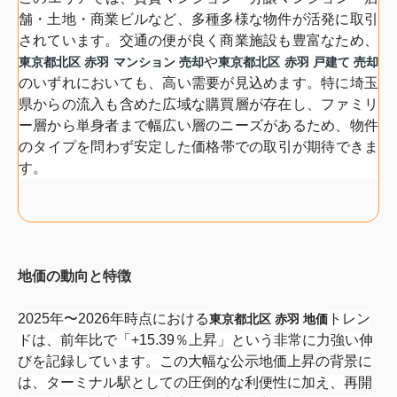
舗・土地・
商業ビルなど、多種多様な物件が活発に取引
されています。
交通の便が良く商業施設も豊富なため、
や
東京都北区 赤羽 マンション 売却
東京都北区 赤羽 戸建て 売却
のいずれにおいても、高い需要が見込めます。
特に埼玉
県からの流入も含めた広域な購買層が存在し、
ファミリ
ー層から単身者まで幅広い層のニーズがあるため、
物件
のタイプを問わず安定した価格帯での取引が期待できま
す。
地価の動向と特徴
2025年〜2026年時点における
トレン
東京都北区 赤羽 地価
ドは、前年比で「+15.39％上昇」
という非常に力強い伸
びを記録しています。
この大幅な公示地価上昇の背景に
は、
ターミナル駅としての圧倒的な利便性に加え、
再開