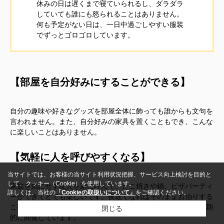
休みの日は遅くまで寝ていられるし、ダラダラ
していても誰にも怒られることはありません。
何も予定がない日は、一日中過ごしやすい服装
でずっとゴロゴロしています。
【部屋を自分好みにすることができる】
自分の趣味や好きなグッズを部屋全体に飾っても誰からも文句を
言われません。また、自分好みの家具を置くこともでき、こんな
に楽しいことはありません。
【気軽に人を呼びやすくなる】
当サイトでは、お客様の当サイト利用状況把握、サービス向上検討を目的と
して、クッキー（Cookie）を使用しています。
家族を気にせず友人を家に呼んで、たこ焼きや鍋、ピザパーティ
詳しくは、当社の
「Cookieの取扱いについて」
をご確認ください。
ーができてとても楽しいです。夜遅くなればそのままお泊りする
こともできます。一人でいる時の不安な気持ちが和らぐので定期
閉じる
的に開催しています。