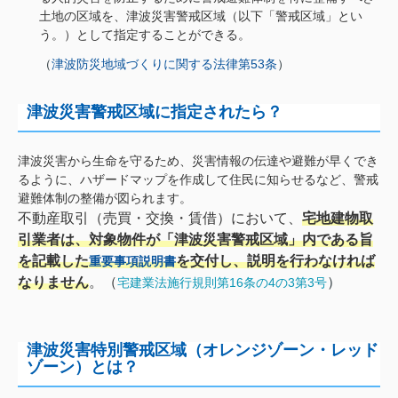
土地の区域を、津波災害警戒区域（以下「警戒区域」とい
う。）として指定することができる。
（
津波防災地域づくりに関する法律第53条
）
津波災害警戒区域に指定されたら？
津波災害から生命を守るため、災害情報の伝達や避難が早くでき
るように、ハザードマップを作成して住民に知らせるなど、警戒
避難体制の整備が図られます。
不動産取引（売買・交換・賃借）において、
宅地建物取
引業者は、対象物件が「津波災害警戒区域」内である旨
を記載した
を交付し、説明を行わなければ
重要事項説明書
なりません
。（
）
宅建業法施行規則第16条の4の3第3号
津波災害特別警戒区域（オレンジゾーン・レッド
ゾーン）とは？