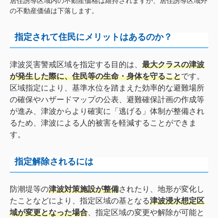
居住誘導区域内の不動産価格は維持されますが、居住誘導区域外
の不動産価値は下落します。
指定されて住民にメリットはあるのか？
津波災害警戒区域を指定する目的は、
最大クラスの津波
が発生した際に、住民等の生命・身体を守ること
です。
区域指定により、基準水位を踏まえた効率的な避難場所
の確保やハザードマップの公表、避難確保計画の作成等
が進み、津波からより確実に「逃げる」体制が整備され
るため、津波による人的被害を軽減することができま
す。
指定解除されるには
防潮堤等の
津波対策施設が整備
されたり、地形が変化し
たことなどにより、指定区域の基となる
津波浸水想定区
域が変更となった場合
、指定区域の変更や解除が可能と