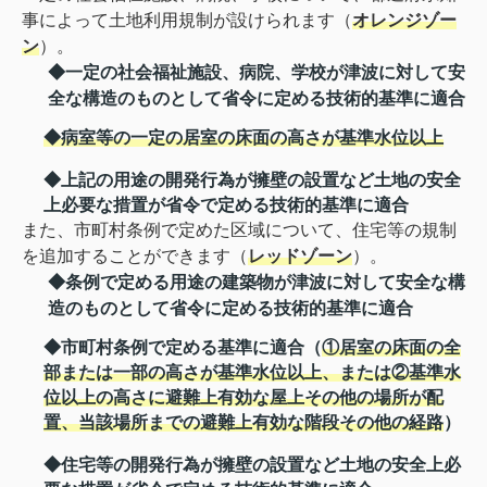
事によって土地利用規制が設けられます（
オレンジゾー
ン
）。
◆一定の社会福祉施設、病院、学校が津波に対して安
全な構造のものとして省令に定める技術的基準に適合
◆病室等の一定の居室の床面の高さが基準水位以上
◆上記の用途の開発行為が擁壁の設置など土地の安全
上必要な措置が省令で定める技術的基準に適合
また、市町村条例で定めた区域について、住宅等の規制
を追加することができます（
レッドゾーン
）。
◆条例で定める用途の建築物が津波に対して安全な構
造のものとして省令に定める技術的基準に適合
◆市町村条例で定める基準に適合（
①居室の床面の全
部または一部の高さが基準水位以上、または②基準水
位以上の高さに避難上有効な屋上その他の場所が配
置、当該場所までの避難上有効な階段その他の経路
）
◆住宅等の開発行為が擁壁の設置など土地の安全上必