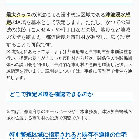
最大クラス
の津波による浸水想定区域である
津波浸水想
定
の区域を基本として設定します。ただし、かつての津
波の痕跡（こんせき）や町丁目などの境、地形など地域
の実情を踏まえ、都道府県と市町村が調整し、広く設定
することも可能です。
区域指定にあたっては、まずは都道府県と各市町村が事前調整を
行い、指定の意向が固まった市町村から順次、関係住民や関係団
体への説明会を開催し、最終的な市町村の意向を確認した後、区
域指定を行います。説明会については、事前に広報等で開催を通
知します。
どこで指定区域を確認できるのか
図面は、都道府県のホームページや土木事務所、津波災害警戒区
域が位置する市町村の役所で閲覧できます
。
特別警戒区域に指定されると既存不適格の住宅