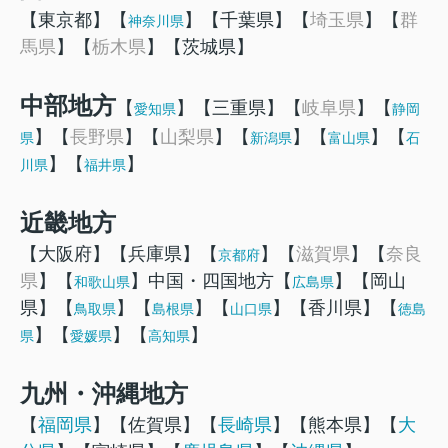
【東京都】【
】【千葉県】【
埼玉県
】【
群
神奈川県
馬県
】【
栃木県
】【茨城県】
中部地方
【
】【三重県】【
岐阜県
】【
愛知県
静岡
】【
長野県
】【
山梨県
】【
】【
】【
県
新潟県
富山県
石
】【
】
川県
福井県
近畿地方
【大阪府】【兵庫県】【
】【
滋賀県
】【
奈良
京都府
県
】【
】中国・四国地方【
】【岡山
和歌山県
広島県
県】【
】【
】【
】【香川県】【
鳥取県
島根県
山口県
徳島
】【
】【
】
県
愛媛県
高知県
九州・沖縄地方
【
福岡県
】【佐賀県】【
長崎県
】【熊本県】【
大