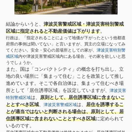
結論からいうと、
津波災害警戒区域・津波災害特別警戒
区域に指定されると不動産価値は下がります
。
行政は、「指定されることによって地価が下がったという他都道
府県の事例は聞いてない」と言いますが、買主の立場になってみ
てください。安全・安心の居場所としての家が、
津波災害特別警
戒区域
内や津波災害警戒区域内にある場合、その家を欲しいと思
うでしょうか。
また、国は「コンパクトシティ」の概念を打ち出し、立
地の良い場所に「集まって住む」ことを政策として推し
進めています。そこで各自治体は、集まって住むべき場
所として「居住誘導区域」を設定していますが、
津波災害
は、
原則として、居住誘導区域に含まないこ
特別警戒区域
ととすべき区域
、
は、
居住を誘導するこ
津波災害警戒区域
とが適当ではないと判断される場合は、原則として、居
住誘導区域に含まれないこととすべき区域
に定められて
いるのです。