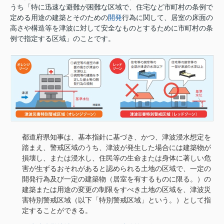
うち
「特に迅速な避難が困難な区域で、住宅など市町村の条例で
定める用途の建築とそのための
開発
行為に関して、居室の床面の
高さや構造等を津波に対して安全なものとするために
市町村の条
例で指定する区域
」のことです。
都道府県知事は、基本指針に基づき、かつ、津波浸水想定を
踏まえ、警戒区域のうち、津波が発生した場合には建築物が
損壊し、または浸水し、住民等の生命または身体に著しい危
害が生ずるおそれがあると認められる土地の区域で、一定の
開発行為及び一定の建築物（居室を有するものに限る。）の
建築または用途の変更の制限をすべき土地の区域を、津波災
害特別警戒区域（以下「特別警戒区域」という。）として指
定することができる。