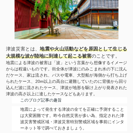
津波災害とは、
地震や火山活動などを原因として生じる
大規模な波が陸地に到達して起こる被害
のことです。
地震による津波の被害は「波」という言葉から想像するイメージ
からは程遠いものです。街全体が津波にのみこまれ水の下に沈ん
だケース、家は流され、バスや電車、大型船が海側から打ち上げ
られたケース、20m以上の高台に避難していたのに背後から回り
込んだ波に流されたケース、津波が地形を駆け上がり発表された
津波の高さ以上に達したケースなどもあります。
このブログ記事の趣旨
地震によって発生する津波の全てを正確に予測すること
は大変困難です。昨今自然災害が多い為、指定された津
波災害警戒区域・津波災害特別警戒区域を事前にインタ
ーネット等で調べておきましょう。