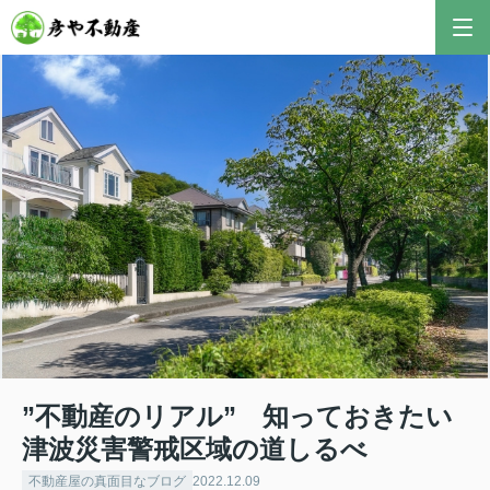
彦やAI TOP
こんにちは！私は株式会社彦や不動産が開発した最
新のAIアドバイザーです。
おすすめ不動産AIコンテンツとして、膨大なデータ
から最適なご提案を導き出します✨
不動産の売却や購入など、何でもお気軽にご相談く
ださい！
”不動産のリアル” 知っておきたい
津波災害警戒区域の道しるべ
不動産屋の真面目なブログ
2022.12.09