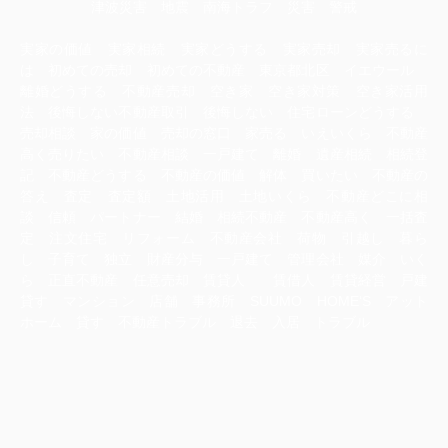
津波災害 地震 南海トラフ 災害 警戒
実家の価値 実家相続 実家どうする 実家売却 実家売るに
は 初めての売却 初めての不動産 東京都北区 イエウール
離婚どうする 不動産売却 空き家 空き家対策 空き家活用
法 後悔しない不動産取引 後悔しない 住宅ローンどうする
売却相談 家の価値 売却の窓口 家売る いえいくら 不動産
高く売りたい 不動産相談 一戸建て 離婚 遺産相続 相続登
記 不動産どうする 不動産の価値 解体 買いたい 不動産の
答え 査定 査定額 土地活用 土地いくら 不動産どこに相
談 信頼 パートナー 結婚 相続不動産 不動産高く 一括査
定 注文住宅 リフォーム 不動産会社 荷物 引越し 暮ら
し 子育て 独立 財産分与 一戸建て 管理会社 媒介 いく
ら 正直不動産 任意売却 賃貸人 賃借人 賃貸経営 戸建
貸す マンション 店舗 事務所 SUUMO HOME‘S アット
ホーム 貸す 不動産トラブル 退去 入居 トラブル