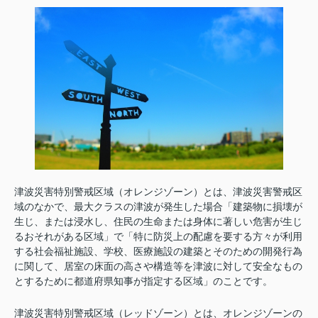
津波災害特別警戒区域（
オレンジゾーン
）とは、
津波災害警戒区
域のなかで
、最大クラスの津波が発生した場合「
建築物に損壊が
生じ、または浸水し、住民の生命または身体に著しい危害が生じ
るおそれがある区域
」で「特に防災上の配慮を要する方々が利用
する社会福祉施設、学校、医療施設の建築とそのための開発行為
に関して、居室の床面の高さや構造等を津波に対して安全なもの
とするために
都道府県知事が指定する区域
」のことです。
津波災害特別警戒区域（
レッドゾーン
）とは、
オレンジゾーンの