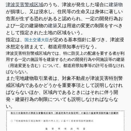
津波災害警戒区域
のうち、津波が発生した場合に
建築物
が損壊し、又は浸水し、住民等の生命又は身体に著しい
危害が生ずる恐れがあると認められ、一定の開発行為お
よび一定の建築物の
建築
又は用途の変更の制限をすべき
として指定された土地の区域をいう。
指定は、
が定める基本指針に基づき、津波浸
国土交通大臣
水想定を踏まえて、都道府県知事が行なう。
津波災害特別警戒区域内では、特に防災上の配慮を要する者が利
用する一定の施設等を建築するための開発行為や同施設等の建築
（用途変更を含む）について、都道府県知事等の許可を得なけれ
ばならない。
また
宅地建物取引業者
は、対象
不動産
が津
波災害特別警
戒区域内であるかどうかを重要事項として説明しなけれ
ばならないほか、区域内であるときにはそれに伴う開
発・建築行為の制限についても説明しなければならな
い。