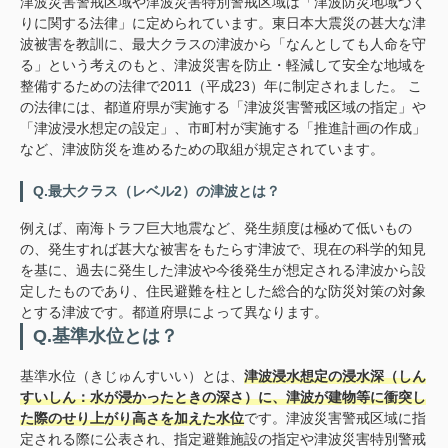
津波災害警戒区域や津波災害特別警戒区域は「津波防災地域づく
りに関する法律」に定められています。東日本大震災の甚大な津
波被害を教訓に、最大クラスの津波から「なんとしても人命を守
る」という考えのもと、津波災害を防止・軽減して安全な地域を
整備するための法律で2011（平成23）年に制定されました。 こ
の法律には、都道府県が実施する「津波災害警戒区域の指定」や
「津波浸水想定の設定」、市町村が実施する「推進計画の作成」
など、津波防災を進めるための取組が規定されています。
Q.最大クラス（レベル2）の津波とは？
例えば、南海トラフ巨大地震など、発生頻度は極めて低いもの
の、発生すれば甚大な被害をもたらす津波で、現在の科学的知見
を基に、過去に発生した津波や今後発生が想定される津波から設
定したものであり、住民避難を柱とした総合的な防災対策の対象
とする津波です。都道府県によって異なります。
Q.基準水位とは？
基準水位（きじゅんすいい）とは、
津波浸水想定の浸水深（しん
すいしん：水が浸かったときの深さ）に、津波が建物等に衝突し
た際のせり上がり高さを加えた水位
です。津波災害警戒区域に指
定される際に公表され、指定避難施設の指定や津波災害特別警戒