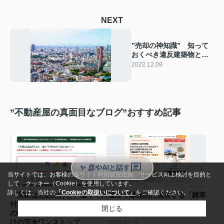
NEXT
”売却の神知識” 知って
おくべき違反建築物と既
存不適格建築物とは
2022.12.09
”不動産屋の真面目なブログ”おすすめ記事
✨ 彦やAIと話す
当サイトでは、お客様の当サイト利用状況把握、サービス向上検討を目的と
不動産屋の真面目なブログ
不動産屋の真面目なブログ
して、クッキー（Cookie）を使用しています。
詳しくは、当社の
「Cookieの取扱いについて」
をご確認ください。
「実家は北区だけど、遠くて片
猛暑で爆発的に成長する「雑草
付けに行けない…」 新幹線で
とツル植物」にクレーム殺到す
閉じる
の帰省は不要！「合鍵郵送」だ
る前に…
けの完全ワンストップ
2026.07.31