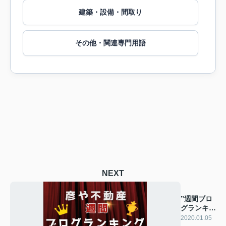
建築・設備・間取り
その他・関連専門用語
NEXT
”週間ブロ
グランキン
グ”
2020.01.05
⭐︎⭐︎⭐︎⭐︎⭐︎