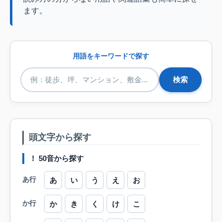
ます。
用語をキーワードで探す
検索
頭文字から探す
！ 50音から探す
あ行
あ
い
う
え
お
か行
か
き
く
け
こ