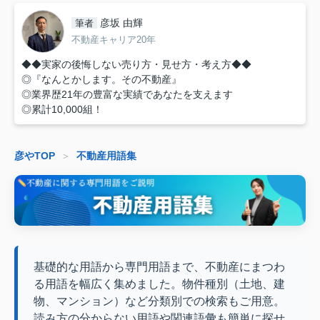
彦坂 由輝
筆者
不動産キャリア20年
◆◆実家の後悔しない売り方・見せ方・考え方◆◆
◎『なんとかします。その不動産』
◎業界歴21年の豊富な実績であなたを支えます
◎累計10,000組！
彦やTOP
＞
不動産用語集
基礎的な用語から専門用語まで、不動産にまつわ
る用語を幅広く集めました。物件種別（土地、建
物、マンション）など分類別での検索もご用意。
読み方の分からない用語や関連語彙も簡単に探せ