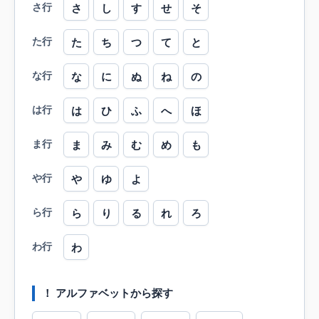
さ行
さ
し
す
せ
そ
た行
た
ち
つ
て
と
な行
な
に
ぬ
ね
の
は行
は
ひ
ふ
へ
ほ
ま行
ま
み
む
め
も
や行
や
ゆ
よ
ら行
ら
り
る
れ
ろ
わ行
わ
！ アルファベットから探す