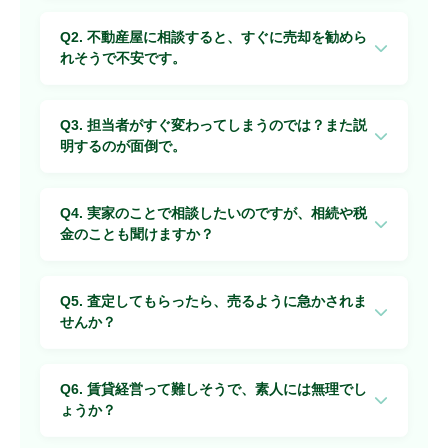
A. もちろんです。「まずはお話を聞かせてください」
Q2. 不動産屋に相談すると、すぐに売却を勧めら
が私たちのスタートです。売る・売らないは、その後で
れそうで不安です。
ゆっくり決めていただければ大丈夫です。
A. 彦やでは、無理に売却をすすめることは一切しませ
Q3. 担当者がすぐ変わってしまうのでは？また説
ん。お客様の状況やご希望をじっくりお聞きした上で、
明するのが面倒で。
最善のご提案をいたします。実際、ご相談から3〜4年後
に動き出すケースも多くあります。
A. 彦やは本店一店舗。最初から最後まで、同じ担当者
Q4. 実家のことで相談したいのですが、相続や税
が責任を持ってお付き合いします。大手のように異動や
金のことも聞けますか？
退職で担当が変わる心配はありません。
A. はい、ご相談いただけます。税理士・司法書士など
Q5. 査定してもらったら、売るように急かされま
の専門家と連携しており、相続登記や税金に関すること
せんか？
も含めてトータルでサポートいたします。
A. 査定はあくまでも「現状把握」のためのものです。
Q6. 賃貸経営って難しそうで、素人には無理でし
査定後に無理なご連絡をすることはありません。お客様
ょうか？
のペースに合わせてご対応いたします。