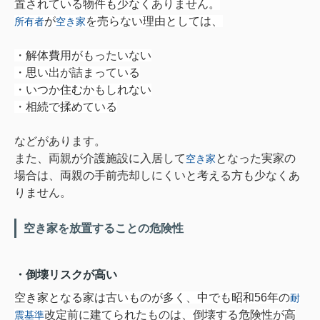
置されている物件も少なくありません。
が
を売らない理由としては、
所有者
空き家
・
解体費用がもったいない
・
思い出が詰まっている
・
いつか住むかもしれない
・
相続で揉めている
などがあります。
また、両親が介護施設に入居して
となった実家の
空き家
場合は、両親の手前売却しにくいと考える方も少なくあ
りません。
空き家を放置することの危険性
・倒壊リスクが高い
空き家となる家は古いものが多く、中でも昭和56年の
耐
改定前に建てられたものは、倒壊する危険性が高
震基準