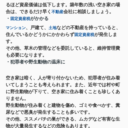
るほど資産価値は低下します。築年数の浅い空き家の場
合は、できるだけ早く
会社に相談しましょう。
不動産
・
がかかる
固定資産税
、戸建て、
などの不動産を持っていると、
マンション
土地
住んでいるかどうかにかかわらず
が発生しま
固定資産税
す。
その他、草木の管理などを委託していると、維持管理費
も必要になります。
・犯罪者や野生動物の温床に
空き家は暗く、人が寄り付かないため、犯罪者が住み着
いてしまうことも考えられます。また、近年では村や町
に野生動物が下りて、空き家に住み着くことも珍しくあ
りません。
野生動物が住み着くと建物を傷め、ゴミや食べかす、糞
尿などで悪臭が発生することも多いです。
その他、ススメバチの巣ができる、ムカデなど有害な生
物が大量発生するなどの危険もあります。