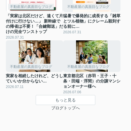
不動産屋の真面目なブログ
不動産屋の真面目なブログ
「実家は北区だけど、遠くて片
猛暑で爆発的に成長する「雑草
付けに行けない…」 新幹線で
とツル植物」にクレーム殺到す
の帰省は不要！「合鍵郵送」だ
る前に…
けの完全ワンストップ
2026.07.31
2026.07.31
不動産屋の真面目なブログ
不動産屋の真面目なブログ
実家を相続したけれど、どうし
東京都北区（赤羽・王子・十
ていいか分からない…
条・田端・浮間）の分譲マンシ
ョンオーナー様へ
2026.07.11
2026.07.06
もっと見る
ブログトップへ