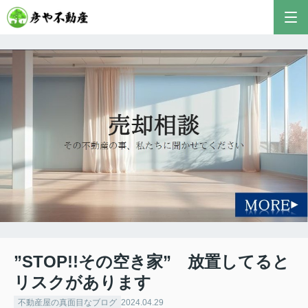
彦やAI TOP
こんにちは！私は株式会社彦や不動産が開発した最
新のAIアドバイザーです。
おすすめ不動産AIコンテンツとして、膨大なデータ
から最適なご提案を導き出します✨
不動産の売却や購入など、何でもお気軽にご相談く
ださい！
”STOP!!その空き家” 放置してると
リスクがあります
不動産屋の真面目なブログ
2024.04.29