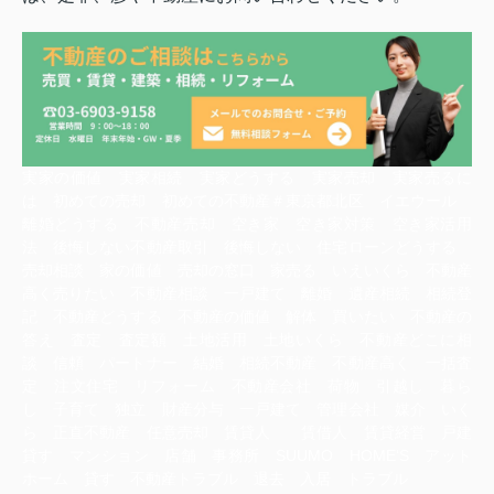
実家の価値 実家相続 実家どうする 実家売却 実家売るに
は 初めての売却 初めての不動産＃東京都北区 イエウール
離婚どうする 不動産売却 空き家 空き家対策 空き家活用
法 後悔しない不動産取引 後悔しない 住宅ローンどうする
売却相談 家の価値 売却の窓口 家売る いえいくら 不動産
高く売りたい 不動産相談 一戸建て 離婚 遺産相続 相続登
記 不動産どうする 不動産の価値 解体 買いたい 不動産の
答え 査定 査定額 土地活用 土地いくら 不動産どこに相
談 信頼 パートナー 結婚 相続不動産 不動産高く 一括査
定 注文住宅 リフォーム 不動産会社 荷物 引越し 暮ら
し 子育て 独立 財産分与 一戸建て 管理会社 媒介 いく
ら 正直不動産 任意売却 賃貸人 賃借人 賃貸経営 戸建
貸す マンション 店舗 事務所 SUUMO HOME‘S アット
ホーム 貸す 不動産トラブル 退去 入居 トラブル