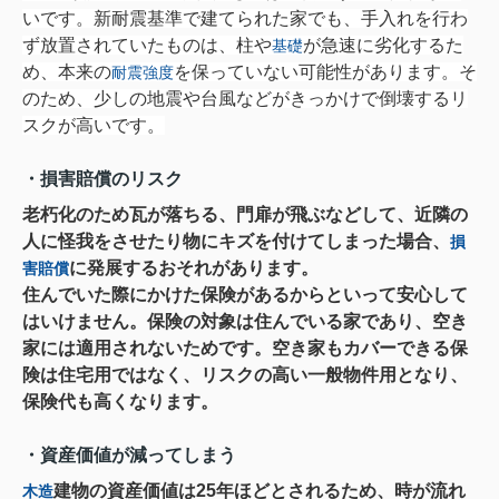
いです。新耐震基準で建てられた家でも、手入れを行わ
ず放置されていたものは、柱や
が急速に劣化するた
基礎
め、本来の
を保っていない可能性があります。そ
耐震強度
のため、少しの地震や台風などがきっかけで倒壊するリ
スクが高いです。
・損害賠償のリスク
老朽化のため瓦が落ちる、門扉が飛ぶなどして、近隣の
人に怪我をさせたり物にキズを付けてしまった場合、
損
に発展するおそれがあります。
害賠償
住んでいた際にかけた保険があるからといって安心して
はいけません。保険の対象は住んでいる家であり、空き
家には適用されないためです。空き家もカバーできる保
険は住宅用ではなく、リスクの高い一般物件用となり、
保険代も高くなります。
・資産価値が減ってしまう
建物の資産価値は25年ほどとされるため、時が流れ
木造