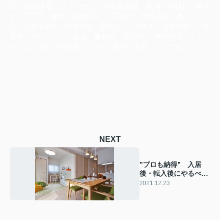
定 注文住宅 リフォーム 不動産会社 荷物 引越し 暮ら
し 子育て 独立 財産分与 一戸建て 管理会社 媒介 いく
ら 正直不動産 任意売却 賃貸人 賃借人 賃貸経営 戸建
貸す マンション 店舗 事務所 SUUMO HOME‘S アット
ホーム 貸す 不動産トラブル 退去 入居 トラブル
NEXT
”プロも納得” 入居
後・転入後にやるべき
手続きとは
2021.12.23