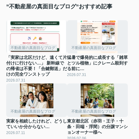
”不動産屋の真面目なブログ”おすすめ記事
不動産屋の真面目なブログ
不動産屋の真面目なブログ
「実家は北区だけど、遠くて片
猛暑で爆発的に成長する「雑草
付けに行けない…」 新幹線で
とツル植物」にクレーム殺到す
の帰省は不要！「合鍵郵送」だ
る前に…
けの完全ワンストップ
2026.07.31
2026.07.31
不動産屋の真面目なブログ
不動産屋の真面目なブログ
実家を相続したけれど、どうし
東京都北区（赤羽・王子・十
ていいか分からない…
条・田端・浮間）の分譲マンシ
ョンオーナー様へ
2026.07.11
2026.07.06