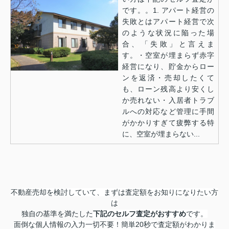
です。。1. アパート経営の
失敗とはアパート経営で次
のような状況に陥った場
合、「失敗」と言えま
す。・空室が埋まらず赤字
経営になり、貯金からロー
ンを返済・売却したくて
も、ローン残高より安くし
か売れない・入居者トラブ
ルへの対応など管理に手間
がかかりすぎて疲弊する特
に、空室が埋まらない...
不動産売却を検討していて、まずは査定額をお知りになりたい方
は
独自の基準を満たした
下記のセルフ査定が
おすすめ
です。
面倒な個人情報の入力一切不要！簡単20秒で査定額がわかりま