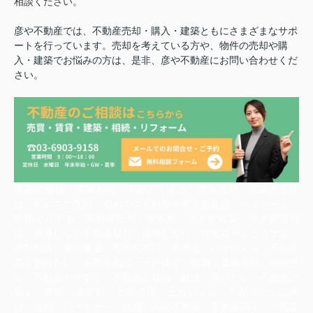
相談ください。
彦や不動産では、不動産売却・購入・建築ともにさまざまなサポ
ートを行っています。売却を考えている方や、物件の売却や購
入・建築でお悩みの方は、是非、彦や不動産にお問い合わせくだ
さい。
実家の価値 実家相続 実家どうする 実家売却 実家売るに
は 初めての売却 初めての不動産＃東京都北区 イエウール
離婚どうする 不動産売却 空き家 空き家対策 空き家活用
法 後悔しない不動産取引 後悔しない 住宅ローンどうする
売却相談 家の価値 売却の窓口 家売る いえいくら 不動産
高く売りたい 不動産相談 一戸建て 離婚 遺産相続 相続登
記 不動産どうする 不動産の価値 解体 買いたい 不動産の
答え 査定 査定額 土地活用 土地いくら 不動産どこに相
談 信頼 パートナー 結婚 相続不動産 不動産高く 一括査