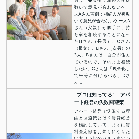
方は、◆実例：相続人が複
数いて意見が合わないケー
スAさん実例：相続人が複数
いて意見が合わないケースA
さん（父親）が勝手に、持
ち家を相続することになっ
たBさん（長男）、Cさん
（長女）、Dさん（次男）の
3人。Bさんは「自分が住ん
でいるので、そのまま相続
したい」Cさんは「現金化し
て平等に分けるべき」Dさ
ん...
”プロは知ってる” アパ
ート経営の失敗回避策
アパート経営で失敗する理
由と回避策とは？賃貸経営
を検討していて、まずは賃
料査定額をお知りになりた
い方は下記のセルフ査定が