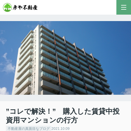
彦やAI TOP
こんにちは！私は株式会社彦や不動産が開発した最
新のAIアドバイザーです。
おすすめ不動産AIコンテンツとして、膨大なデータ
から最適なご提案を導き出します✨
不動産の売却や購入など、何でもお気軽にご相談く
ださい！
”コレで解決！” 購入した賃貸中投
資用マンションの行方
不動産屋の真面目なブログ
2021.10.09