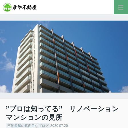
彦やAI TOP
こんにちは！私は株式会社彦や不動産が開発した最
新のAIアドバイザーです。
おすすめ不動産AIコンテンツとして、膨大なデータ
から最適なご提案を導き出します✨
不動産の売却や購入など、何でもお気軽にご相談く
ださい！
”プロは知ってる” リノベーション
マンションの見所
不動産屋の真面目なブログ
2020.07.20