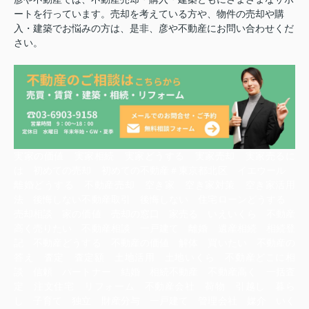
ートを行っています。売却を考えている方や、物件の売却や購
入・建築でお悩みの方は、是非、彦や不動産にお問い合わせくだ
さい。
実家の価値 実家相続 実家どうする 実家売却 実家売るに
は 初めての売却 初めての不動産＃東京都北区 イエウール
離婚どうする 不動産売却 空き家 空き家対策 空き家活用
法 後悔しない不動産取引 後悔しない 住宅ローンどうする
売却相談 家の価値 売却の窓口 家売る いえいくら 不動産
高く売りたい 不動産相談 一戸建て 離婚 遺産相続 相続登
記 不動産どうする 不動産の価値 解体 買いたい 不動産の
答え 査定 査定額 土地活用 土地いくら 不動産どこに相
談 信頼 パートナー 結婚 相続不動産 不動産高く 一括査
定 注文住宅 リフォーム 不動産会社 荷物 引越し 暮ら
し 子育て 独立 財産分与 一戸建て 管理会社 媒介 いく