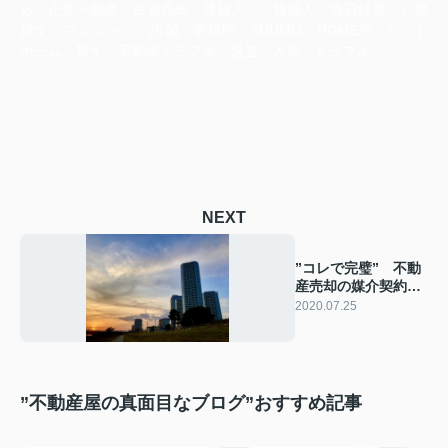
ら 正直不動産 任意売却 賃貸人 賃借人 賃貸経営 戸建
貸す マンション 店舗 事務所 SUUMO HOME‘S アット
ホーム 貸す 不動産トラブル 退去 入居 トラブル
NEXT
”コレで完璧” 不動
産売却の媒介契約を
徹底解説
2020.07.25
”不動産屋の真面目なブログ”おすすめ記事