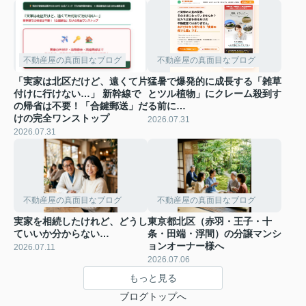
不動産屋の真面目なブログ
不動産屋の真面目なブログ
「実家は北区だけど、遠くて片
猛暑で爆発的に成長する「雑草
付けに行けない…」 新幹線で
とツル植物」にクレーム殺到す
の帰省は不要！「合鍵郵送」だ
る前に…
けの完全ワンストップ
2026.07.31
2026.07.31
不動産屋の真面目なブログ
不動産屋の真面目なブログ
実家を相続したけれど、どうし
東京都北区（赤羽・王子・十
ていいか分からない…
条・田端・浮間）の分譲マンシ
ョンオーナー様へ
2026.07.11
2026.07.06
もっと見る
ブログトップへ